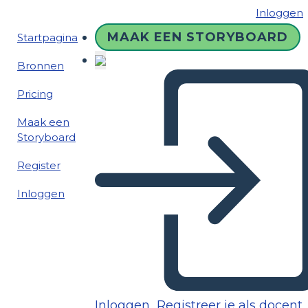
Inloggen
MAAK EEN STORYBOARD
Startpagina
Bronnen
Pricing
Maak een
Storyboard
Register
Inloggen
Inloggen
Registreer je als docent