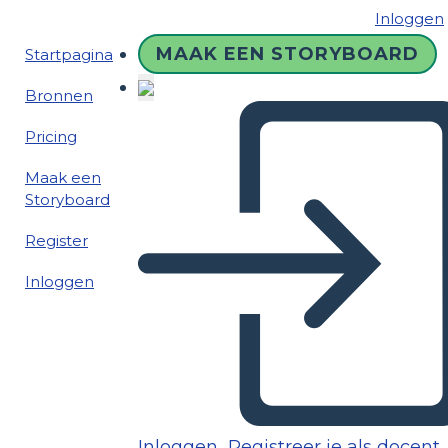
Inloggen
MAAK EEN STORYBOARD
Startpagina
Bronnen
Pricing
Maak een
Storyboard
Register
Inloggen
Inloggen
Registreer je als docent