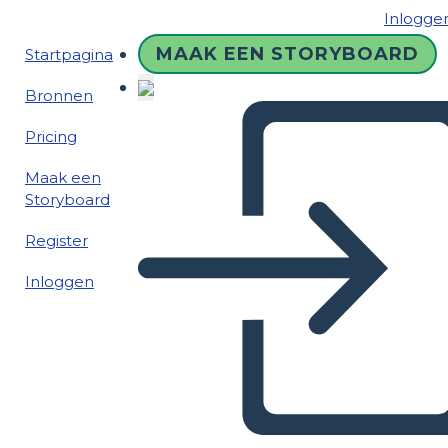
Inlogge
MAAK EEN STORYBOARD
Startpagina
Bronnen
Pricing
Maak een
Storyboard
Register
Inloggen