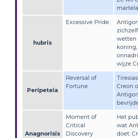
martelaa
Excessive Pride
Antigon
zichzel
wetten
hubris
koning,
onnadr
wijze Cr
Reversal of
Tiresia
Fortune
Creon 
Peripeteia
Antigon
bevrijd
Moment of
Het pub
Critical
wat Ant
Anagnorisis
Discovery
doet: C