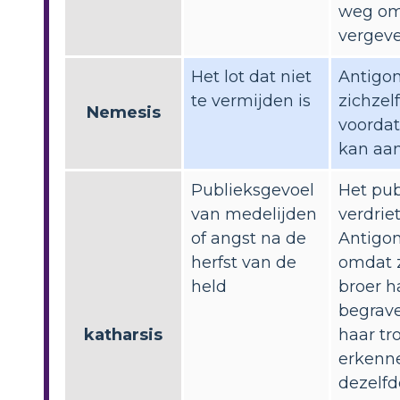
weg om
vergeve
Het lot dat niet
Antigo
te vermijden is
zichzel
Nemesis
voordat
kan aa
Publieksgevoel
Het pub
van medelijden
verdrie
of angst na de
Antigon
herfst van de
omdat 
held
broer h
begrave
katharsis
haar tro
erkenn
dezelfd