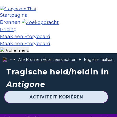
Startpagina
Bronnen
Pricing
Maak een Storyboard
Maak een Storyboard
Alle Bronnen Voor Leerkrachten
Engelse Taalkunst
Tragische held/heldin in
Antigone
ACTIVITEIT KOPIËREN