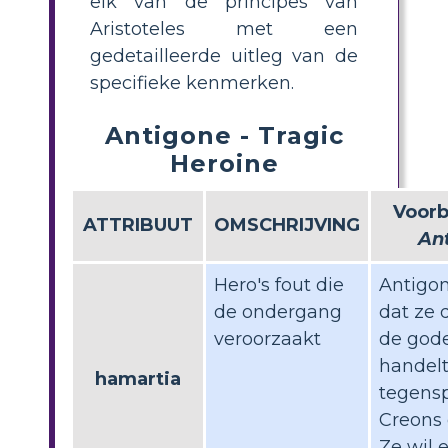
elk van de principes van
Aristoteles met een
gedetailleerde uitleg van de
specifieke kenmerken.
Antigone - Tragic
Heroine
Voorb
ATTRIBUUT
OMSCHRIJVING
An
Hero's fout die
Antigon
de ondergang
dat ze 
veroorzaakt
de god
handelt
hamartia
tegens
Creons 
Ze wil 