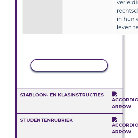
verlei
rechts
in hun 
leven te
ACTIVITEIT KOPIËREN
SJABLOON- EN KLASINSTRUCTIES
STUDENTENRUBRIEK