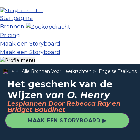
Startpagina
Bronnen
Pricing
Maak een Storyboard
Maak een Storyboard
Alle Bronnen Voor Leerkrachten
Engelse Taalkunst
Het geschenk van de
Wijzen
van O. Henry
Lesplannen Door Rebecca Ray en
Bridget Baudinet
MAAK EEN STORYBOARD ▶