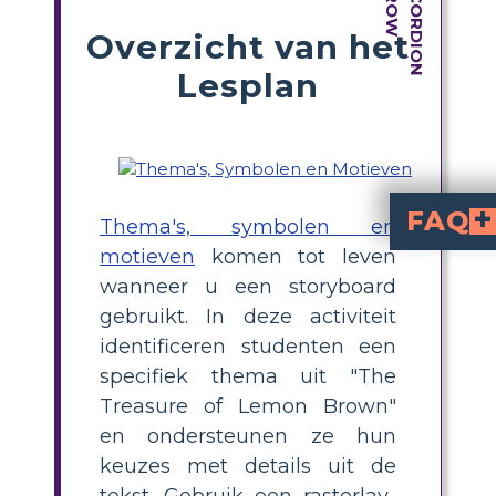
Overzicht van het
Lesplan
FAQ
Thema's, symbolen en
motieven
komen tot leven
Wat zijn de centra
De waarde van familie en verbindingen (vooral gericht op vader-zoonrelaties), de betekenis en betekenis van echte schatten, en het idee dat echte rijkd
Hoe ontwikkelt het thema 
Aanvankelijk wordt de schat door Greg (de hoofdpersoon) gezien als een vorm van materieel bezit en tastbare go
wanneer u een storyboard
gebruikt. In deze activiteit
identificeren studenten een
specifiek thema uit "The
Treasure of Lemon Brown"
en ondersteunen ze hun
keuzes met details uit de