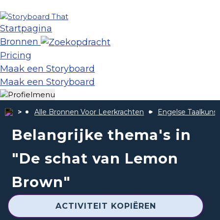
Startpagina
Bronnen
Pricing
Maak een Storyboard
Maak een Storyboard
Alle Bronnen Voor Leerkrachten
Engelse Taalkunst
Belangrijke thema's in
"De schat van Lemon
Brown"
ACTIVITEIT KOPIËREN