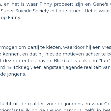
n, en het is waar Finny probeert zijn en Gene'
uper Suicide Society initiatie ritueel. Het is waa
op Finny.
rmogen om partij te kiezen, waardoor hij een vrese
zie kennen, en dat hij niet de motieven achter t
et deze intenties haven. Blitzball is ook een "f
d "Blitzkrieg", een angstaanjagende realiteit van
 de jongens.
ucht uit de realiteit voor de jongens en waar Ge
triomfantelijk op de Devon campus, zelfs in het