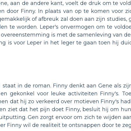
ne, aan de andere kant, voelt de druk om te voldo
eiten door Finny. In plaats van op te komen voor 
emakkelijk of afbreuk zal doen aan zijn studies,
nden te worden. Leper's onvermogen om te voldo
et in overeenstemming is met de samenleving van d
ing is voor Leper in het leger te gaan toen hij du
 staat in de roman. Finny denkt aan Gene als zij
 en gekonkel voor leuke activiteiten Finny's. To
nen dat hij zo verkeerd over motieven Finny's had 
 en ziet dat het pijn doet Finny, besluit hij om 
uitputting. Gen zorgt ervoor om zich te wijden aan
eer Finny wil de realiteit te ontsnappen door te 