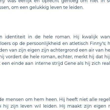
nny was eerlijk en oprecht genoeg om niet in st
en, om een ​​gelukkig leven te leiden.
n identiteit in de hele roman. Hij kwalijk wa
aloers op de persoonlijkheid en atletisch Finny's; 
iden van zijn eigen zijn achtergrond een air van 
hij vordert de hele roman, echter, merkt hij dat hi
t een einde aan interne strijd Gene als hij zich re
 de mensen om hem heen. Hij heeft niet alle regels
j zijn leven wil leiden. Hij maakt zijn eigen re