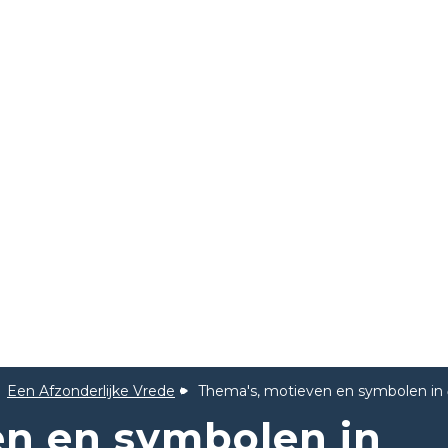
Een Afzonderlijke Vrede
Thema's, motieven en symbolen in
en en symbolen in