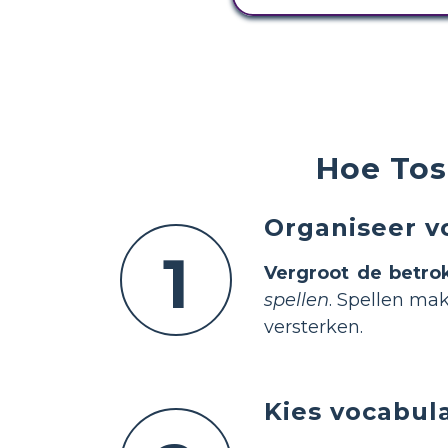
Hoe Tos
Organiseer v
1
Vergroot de betro
spellen
. Spellen ma
versterken.
Kies vocabula