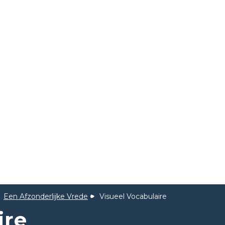
Een Afzonderlijke Vrede
Visueel Vocabulaire
ire