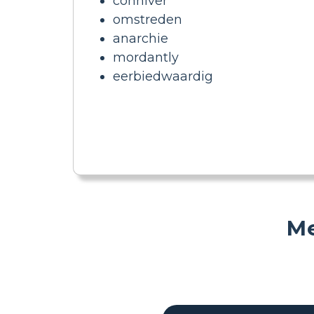
conniver
omstreden
anarchie
mordantly
eerbiedwaardig
Me