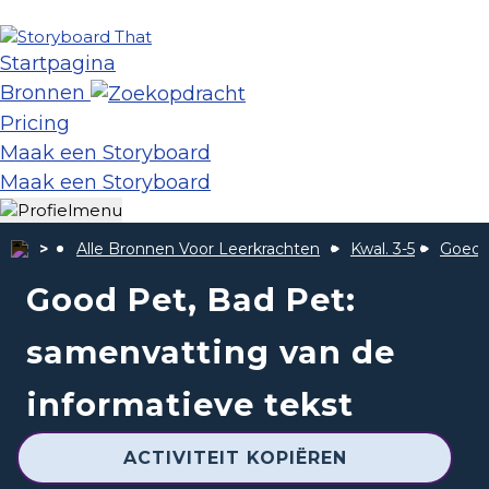
Startpagina
Bronnen
Pricing
Maak een Storyboard
Maak een Storyboard
Alle Bronnen Voor Leerkrachten
Kwal. 3-5
Goed 
Good Pet, Bad Pet:
samenvatting van de
informatieve tekst
ACTIVITEIT KOPIËREN