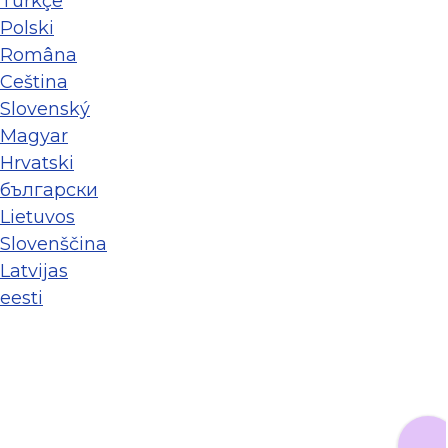
Türkçe
Polski
Româna
Ceština
Slovenský
Magyar
Hrvatski
български
Lietuvos
Slovenščina
Latvijas
eesti