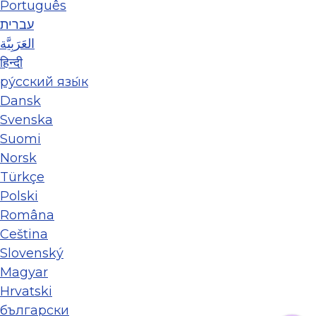
Português
עברית
العَرَبِيَّة
हिन्दी
ру́сский язы́к
Dansk
Svenska
Suomi
Norsk
Türkçe
Polski
Româna
Ceština
Slovenský
Magyar
Hrvatski
български