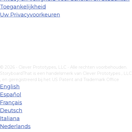
Toegankelijkheid
Uw Privacyvoorkeuren
© 2026 - Clever Prototypes, LLC - Alle rechten voorbehouden.
StoryboardThat is een handelsmerk van
Clever Prototypes , LLC
, en geregistreerd bij het US Patent and Trademark Office
English
Español
Français
Deutsch
Italiana
Nederlands