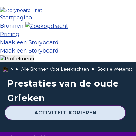
Startpagina
Bronnen
Pricing
Maak een Storyboard
Maak een Storyboard
Alle Bronnen Voor Leerkrachten
Sociale Wetensc
Prestaties van de oude
Grieken
ACTIVITEIT KOPIËREN