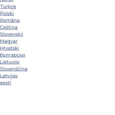
Türkçe
Polski
Româna
Ceština
Slovenský
Magyar
Hrvatski
български
Lietuvos
Slovenščina
Latvijas
eesti