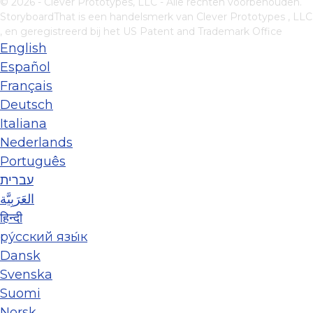
© 2026 - Clever Prototypes, LLC - Alle rechten voorbehouden.
StoryboardThat is een handelsmerk van
Clever Prototypes , LLC
, en geregistreerd bij het US Patent and Trademark Office
English
Español
Français
Deutsch
Italiana
Nederlands
Português
עברית
العَرَبِيَّة
हिन्दी
ру́сский язы́к
Dansk
Svenska
Suomi
Norsk