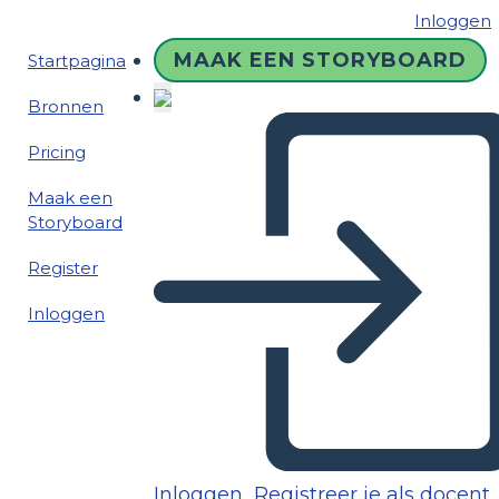
Inloggen
MAAK EEN STORYBOARD
Startpagina
Bronnen
Pricing
Maak een
Storyboard
Register
Inloggen
Inloggen
Registreer je als docent