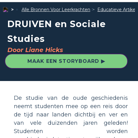
Alle Bronnen Voor Leerkrachten
Educatieve Artike
DRUIVEN en Sociale
Studies
Door Liane Hicks
MAAK EEN STORYBOARD ▶
De studie van de oude geschiedenis
neemt studenten mee op een reis door
de tijd naar landen dichtbij en ver en
van vele duizenden jaren geleden!
Studenten worden