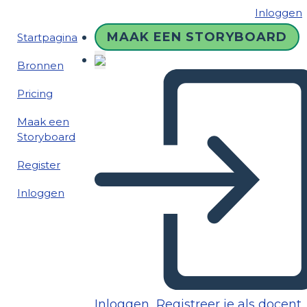
Inloggen
MAAK EEN STORYBOARD
Startpagina
Bronnen
Pricing
Maak een
Storyboard
Register
Inloggen
Inloggen
Registreer je als docent