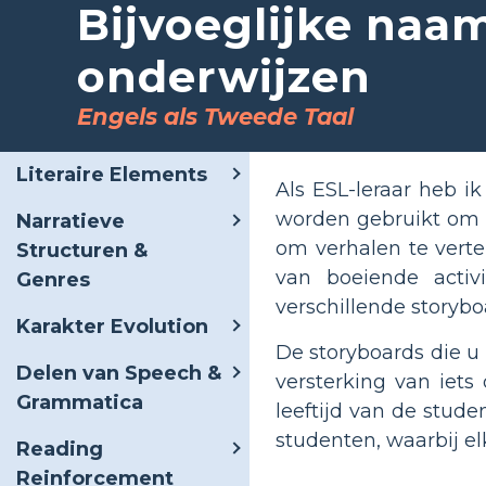
Bijvoeglijke na
onderwijzen
Engels als Tweede Taal
Literaire Elements
Als ESL-leraar heb 
worden gebruikt om b
Narratieve
om verhalen te vertel
Structuren &
van boeiende activ
Genres
verschillende storyb
Karakter Evolution
De storyboards die u 
Delen van Speech &
versterking van iets
Grammatica
leeftijd van de stud
studenten, waarbij el
Reading
Reinforcement