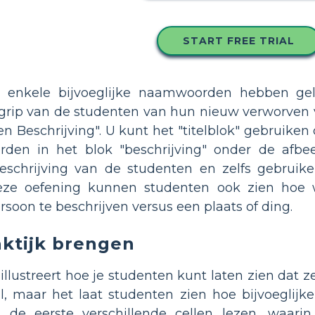
START FREE TRIAL
 enkele bijvoeglijke naamwoorden hebben gel
rip van de studenten van hun nieuw verworven vo
l en Beschrijving". U kunt het "titelblok" gebruike
en in het blok "beschrijving" onder de afbeel
schrijving van de studenten en zelfs gebrui
eze oefening kunnen studenten ook zien hoe 
soon te beschrijven versus een plaats of ding.
aktijk brengen
 illustreert hoe je studenten kunt laten zien dat 
al, maar het laat studenten zien hoe bijvoegli
 de eerste verschillende cellen lezen, waari