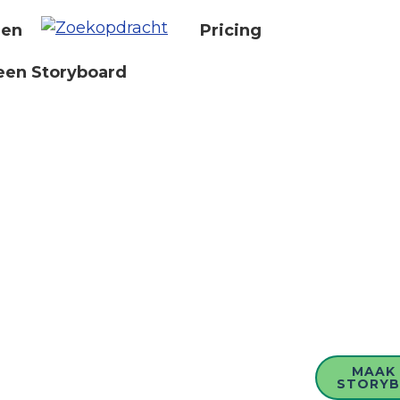
nen
Pricing
een Storyboard
MAAK 
STORY