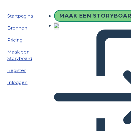
MAAK EEN STORYBOA
Startpagina
Bronnen
Pricing
Maak een
Storyboard
Register
Inloggen