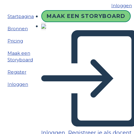
Inloggen
MAAK EEN STORYBOARD
Startpagina
Bronnen
Pricing
Maak een
Storyboard
Register
Inloggen
Inloggen
Registreer je als docent