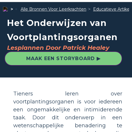
Alle Bronnen Voor Leerkrachten
Educatieve Artike
Het Onderwijzen van
Voortplantingsorganen
Lesplannen Door Patrick Healey
MAAK EEN STORYBOARD ▶
Tieners leren over
voortplantingsorganen is voor iedereen
een ongemakkelijke en intimiderende
taak. Door dit onderwerp in een
wetenschappelijke benadering te