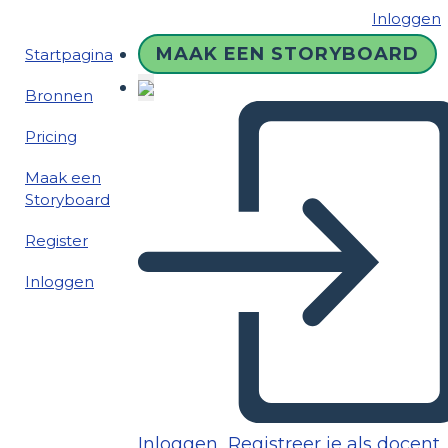
Inloggen
MAAK EEN STORYBOARD
Startpagina
Bronnen
Pricing
Maak een
Storyboard
Register
Inloggen
Inloggen
Registreer je als docent