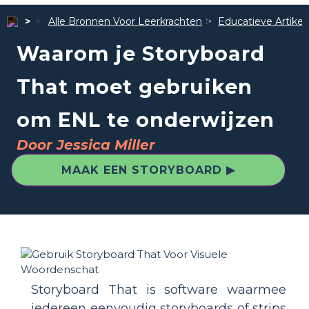
Alle Bronnen Voor Leerkrachten
Educatieve Artike
Waarom je Storyboard
That moet gebruiken
om ENL te onderwijzen
Door Jessica Miller
MAAK EEN STORYBOARD ▶
Storyboard That is software waarmee
iedereen eenvoudig storyboards of strips