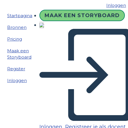
Inloggen
MAAK EEN STORYBOARD
Startpagina
Bronnen
Pricing
Maak een
Storyboard
Register
Inloggen
Inloggen
Registreer je als docent