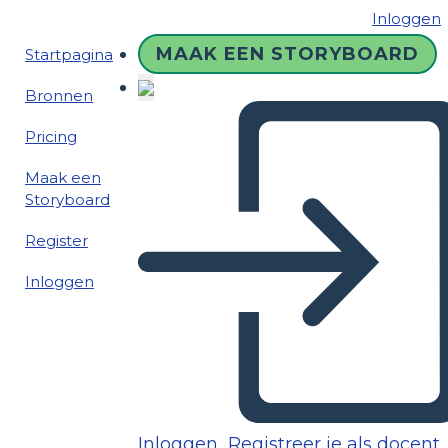
Inloggen
MAAK EEN STORYBOARD
Startpagina
Bronnen
Pricing
Maak een
Storyboard
Register
Inloggen
Inloggen
Registreer je als docent