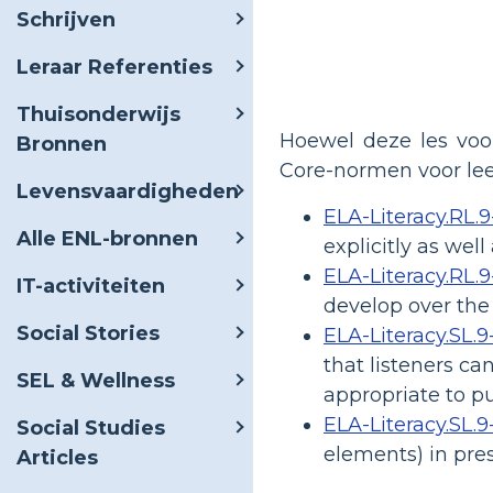
Schrijven
Leraar Referenties
Thuisonderwijs
Hoewel deze les voo
Bronnen
Core-normen voor lee
Levensvaardigheden
ELA-Literacy.RL.9-
Alle ENL-bronnen
explicitly as wel
ELA-Literacy.RL.9
IT-activiteiten
develop over the 
Social Stories
ELA-Literacy.SL.9
that listeners ca
SEL & Wellness
appropriate to p
ELA-Literacy.SL.9-
Social Studies
elements) in pre
Articles