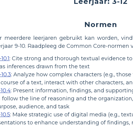
Leerjaar: 3-12
Normen
r meerdere leerjaren gebruikt kan worden, vi
rjaar 9-10. Raadpleeg de Common Core-normen voo
10.1
:
Cite strong and thorough textual evidence to 
l as inferences drawn from the text
-10.3
:
Analyze how complex characters (e.g., those 
course of a text, interact with other characters, 
-10.4
:
Present information, findings, and supporting
n follow the line of reasoning and the organizatio
urpose, audience, and task
10.5
:
Make strategic use of digital media (e.g., text
sentations to enhance understanding of findings, 