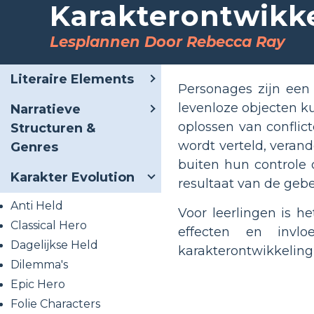
Karakterontwikke
Lesplannen Door Rebecca Ray
Literaire Elements
Personages zijn een 
levenloze objecten k
Narratieve
oplossen van conflic
Structuren &
wordt verteld, veran
Genres
buiten hun controle 
Karakter Evolution
resultaat van de gebe
Anti Held
Voor leerlingen is h
Classical Hero
effecten en invl
Dagelijkse Held
karakterontwikkeling 
Dilemma's
Epic Hero
Folie Characters