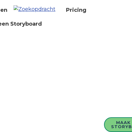
nen
Pricing
een Storyboard
MAAK 
STORY