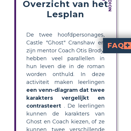
Overzicht van het
Lesplan
De twee hoofdpersonages,
Castle "Ghost" Cranshaw en
FAQ
zijn mentor Coach Otis Brody,
Waarvoor kan een Venn-diag
Een Venn-diagram is het perfecte hulpmiddel om twee versc
Wat is de waarde bij het vergelijken van k
Wanneer leerlingen karakters vergelijken, zoeken ze naar wat de karakters gemeen hebben. Dit i
Wat is de waarde in contrasterende ka
Contrasterende karakters betekent dat leerlingen op zoek gaan naar de verschillen in karakters. Dit is belangrijk omdat de wetenschap dat de karakters verschillend zijn, de leerlingen zal helpen de motieven en bewegingen in het verhaal te begrij
hebben veel parallellen in
hun leven die in de roman
worden onthuld. In deze
activiteit maken leerlingen
een venn-diagram dat twee
karakters vergelijkt en
contrasteert
. De leerlingen
kunnen de karakters van
Ghost en Coach kiezen, of ze
kunnen twee verschillende