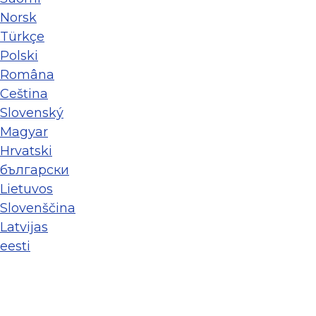
Norsk
Türkçe
Polski
Româna
Ceština
Slovenský
Magyar
Hrvatski
български
Lietuvos
Slovenščina
Latvijas
eesti