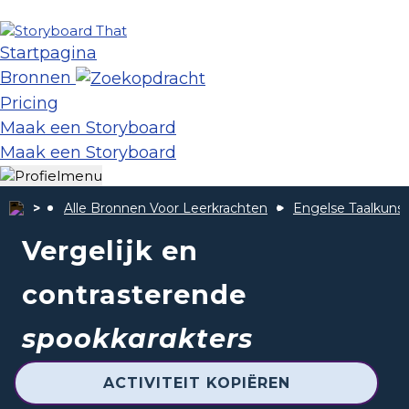
Startpagina
Bronnen
Pricing
Maak een Storyboard
Maak een Storyboard
Alle Bronnen Voor Leerkrachten
Engelse Taalkunst
Vergelijk en
contrasterende
spookkarakters
ACTIVITEIT KOPIËREN