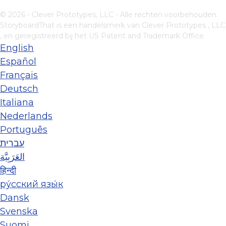
© 2026 - Clever Prototypes, LLC - Alle rechten voorbehouden.
StoryboardThat is een handelsmerk van
Clever Prototypes , LLC
, en geregistreerd bij het US Patent and Trademark Office
English
Español
Français
Deutsch
Italiana
Nederlands
Português
עברית
العَرَبِيَّة
हिन्दी
ру́сский язы́к
Dansk
Svenska
Suomi