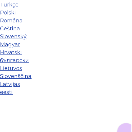
Türkçe
Polski
Româna
Ceština
Slovenský
Magyar
Hrvatski
български
Lietuvos
Slovenščina
Latvijas
eesti