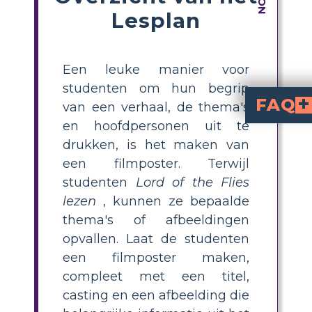
Lesplan
Een leuke manier voor
studenten om hun begrip
FAQ
van een verhaal, de thema's
en hoofdpersonen uit te
Welke kenmerken k
Een 'Lord of the Flies'-filmposter moet normaal gesproken de titel bevatten, een pakkende afbeel
Welke gedenkwaardige afbeeld
Sterke afbeeldingen op de poster kunnen afbeeldingen zijn zoals de schelp, de afgehakte 
drukken, is het maken van
een filmposter. Terwijl
studenten
Lord of the Flies
lezen
, kunnen ze bepaalde
thema's of afbeeldingen
opvallen. Laat de studenten
een filmposter maken,
compleet met een titel,
casting en een afbeelding die