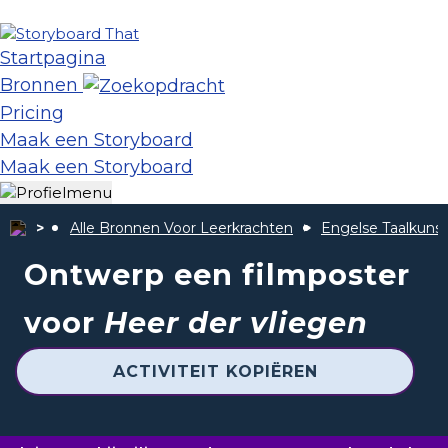
Startpagina
Bronnen
Pricing
Maak een Storyboard
Maak een Storyboard
Alle Bronnen Voor Leerkrachten
Engelse Taalkunst
Ontwerp een filmposter
voor
Heer der vliegen
ACTIVITEIT KOPIËREN