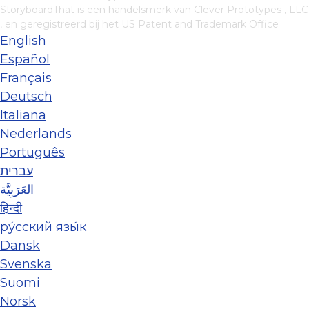
StoryboardThat is een handelsmerk van
Clever Prototypes , LLC
, en geregistreerd bij het US Patent and Trademark Office
English
Español
Français
Deutsch
Italiana
Nederlands
Português
עברית
العَرَبِيَّة
हिन्दी
ру́сский язы́к
Dansk
Svenska
Suomi
Norsk