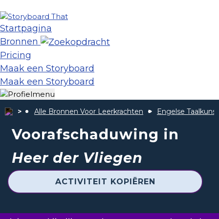
Startpagina
Bronnen
Pricing
Maak een Storyboard
Maak een Storyboard
Alle Bronnen Voor Leerkrachten
Engelse Taalkunst
Voorafschaduwing in
Heer der Vliegen
ACTIVITEIT KOPIËREN