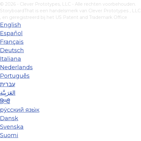
© 2026 - Clever Prototypes, LLC - Alle rechten voorbehouden.
StoryboardThat is een handelsmerk van
Clever Prototypes , LLC
, en geregistreerd bij het US Patent and Trademark Office
English
Español
Français
Deutsch
Italiana
Nederlands
Português
עברית
العَرَبِيَّة
हिन्दी
ру́сский язы́к
Dansk
Svenska
Suomi