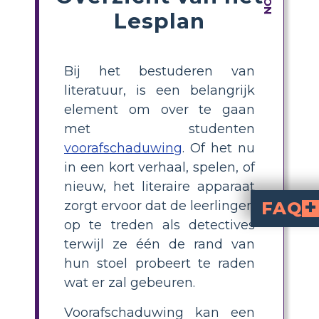
Lesplan
Bij het bestuderen van
literatuur, is een belangrijk
element om over te gaan
met studenten
voorafschaduwing
. Of het nu
in een kort verhaal, spelen, of
nieuw, het literaire apparaat
FAQ
zorgt ervoor dat de leerlingen
op te treden als detectives
Welke rol speelt voorafschaduwing bij het creëren van de sfeer en toon van het verhaal?
Door een gevoel van angst en ongerustheid op te roepen, draagt ​​de voorafschaduwing in "L
Welke aanvullen
De herhaalde toespelingen op de steeds dieper wordende somberheid en wreedheid van de jongeren zijn een ander voorbeeld van een voorafschaduwing. Hun acties voorspellen de catastrofale gebeurtenissen die later in de roman plaatsvinden naarmate ze agressiever en wanordelijker worden. Bijvoorbeeld een van de jongens die tegen de kop van het beest praat, of Piggy die door een steen wordt geraakt en later zijn tragische einde ontmoet, ook vanwege een andere steen.
terwijl ze één de rand van
hun stoel probeert te raden
wat er zal gebeuren.
Voorafschaduwing kan een