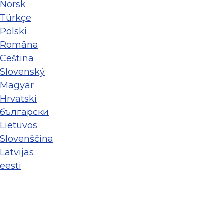
Norsk
Türkçe
Polski
Româna
Ceština
Slovenský
Magyar
Hrvatski
български
Lietuvos
Slovenščina
Latvijas
eesti