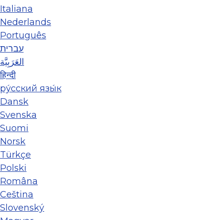
Italiana
Nederlands
Português
עברית
العَرَبِيَّة
हिन्दी
ру́сский язы́к
Dansk
Svenska
Suomi
Norsk
Türkçe
Polski
Româna
Ceština
Slovenský