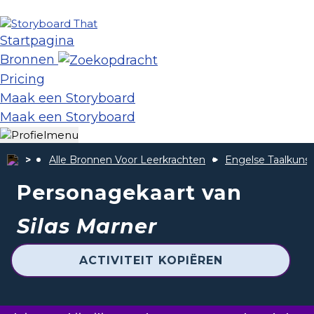
Startpagina
Bronnen
Pricing
Maak een Storyboard
Maak een Storyboard
Alle Bronnen Voor Leerkrachten
Engelse Taalkunst
Personagekaart van
Silas Marner
ACTIVITEIT KOPIËREN