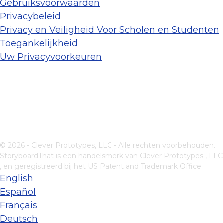
Gebruiksvoorwaarden
Privacybeleid
Privacy en Veiligheid Voor Scholen en Studenten
Toegankelijkheid
Uw Privacyvoorkeuren
© 2026 - Clever Prototypes, LLC - Alle rechten voorbehouden.
StoryboardThat is een handelsmerk van
Clever Prototypes , LLC
, en geregistreerd bij het US Patent and Trademark Office
English
Español
Français
Deutsch