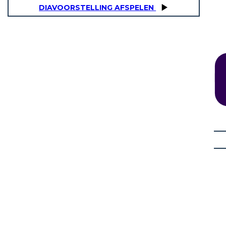
DIAVOORSTELLING AFSPELEN