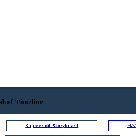
shof Timeline
Kopieer dit Storyboard
MA