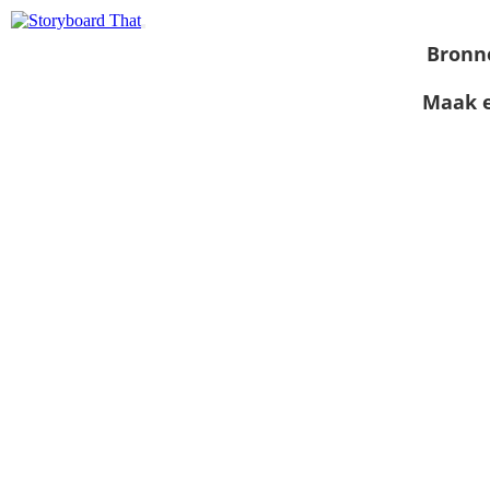
Bronn
Maak e