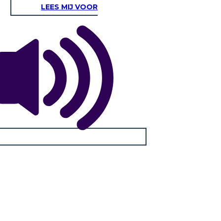
LEES MIJ VOOR