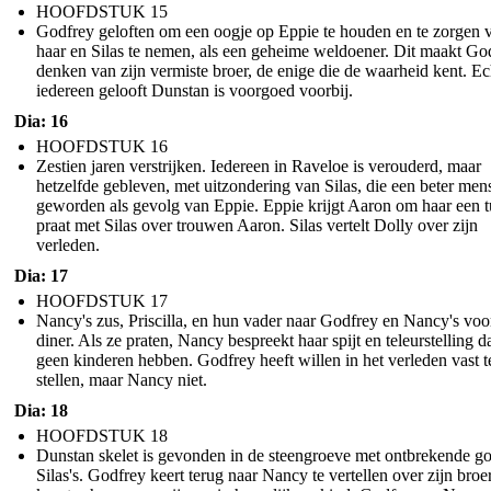
HOOFDSTUK 15
Godfrey geloften om een ​​oogje op Eppie te houden en te zorgen 
haar en Silas te nemen, als een geheime weldoener. Dit maakt Go
denken van zijn vermiste broer, de enige die de waarheid kent. Ec
iedereen gelooft Dunstan is voorgoed voorbij.
Dia: 16
HOOFDSTUK 16
Zestien jaren verstrijken. Iedereen in Raveloe is verouderd, maar
hetzelfde gebleven, met uitzondering van Silas, die een beter men
geworden als gevolg van Eppie. Eppie krijgt Aaron om haar een t
praat met Silas over trouwen Aaron. Silas vertelt Dolly over zijn
verleden.
Dia: 17
HOOFDSTUK 17
Nancy's zus, Priscilla, en hun vader naar Godfrey en Nancy's voo
diner. Als ze praten, Nancy bespreekt haar spijt en teleurstelling d
geen kinderen hebben. Godfrey heeft willen in het verleden vast t
stellen, maar Nancy niet.
Dia: 18
HOOFDSTUK 18
Dunstan skelet is gevonden in de steengroeve met ontbrekende g
Silas's. Godfrey keert terug naar Nancy te vertellen over zijn broe