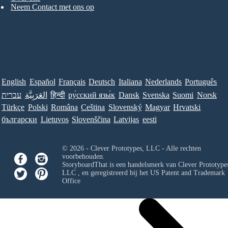
Neem Contact met ons op
English
Español
Français
Deutsch
Italiana
Nederlands
Português
עברית
العَرَبِيَّة
हिन्दी
ру́сский язы́к
Dansk
Svenska
Suomi
Norsk
Türkçe
Polski
Româna
Ceština
Slovenský
Magyar
Hrvatski
български
Lietuvos
Slovenščina
Latvijas
eesti
© 2026 - Clever Prototypes, LLC - Alle rechten
voorbehouden.
StoryboardThat is een handelsmerk van
Clever Prototypes
LLC
, en geregistreerd bij het US Patent and Trademark
Office