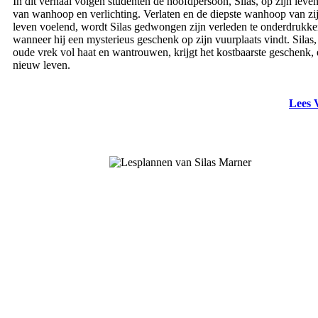
In dit verhaal volgen studenten de hoofdpersoon, Silas, op zijn leven
van wanhoop en verlichting. Verlaten en de diepste wanhoop van zi
leven voelend, wordt Silas gedwongen zijn verleden te onderdrukk
wanneer hij een mysterieus geschenk op zijn vuurplaats vindt. Silas,
oude vrek vol haat en wantrouwen, krijgt het kostbaarste geschenk,
nieuw leven.
Lees 