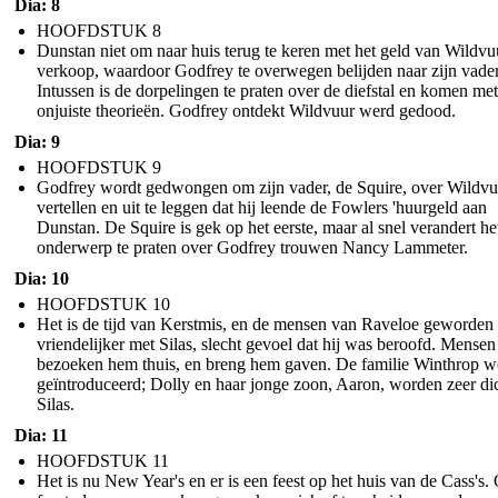
Dia: 8
HOOFDSTUK 8
Dunstan niet om naar huis terug te keren met het geld van Wildvu
verkoop, waardoor Godfrey te overwegen belijden naar zijn vader
Intussen is de dorpelingen te praten over de diefstal en komen met
onjuiste theorieën. Godfrey ontdekt Wildvuur werd gedood.
Dia: 9
HOOFDSTUK 9
Godfrey wordt gedwongen om zijn vader, de Squire, over Wildvu
vertellen en uit te leggen dat hij leende de Fowlers 'huurgeld aan
Dunstan. De Squire is gek op het eerste, maar al snel verandert he
onderwerp te praten over Godfrey trouwen Nancy Lammeter.
Dia: 10
HOOFDSTUK 10
Het is de tijd van Kerstmis, en de mensen van Raveloe geworden
vriendelijker met Silas, slecht gevoel dat hij was beroofd. Mensen
bezoeken hem thuis, en breng hem gaven. De familie Winthrop w
geïntroduceerd; Dolly en haar jonge zoon, Aaron, worden zeer di
Silas.
Dia: 11
HOOFDSTUK 11
Het is nu New Year's en er is een feest op het huis van de Cass's.