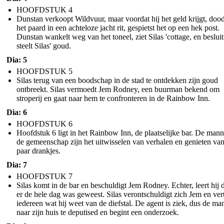
HOOFDSTUK 4
Dunstan verkoopt Wildvuur, maar voordat hij het geld krijgt, dood
het paard in een achteloze jacht rit, gespietst het op een hek post.
Dunstan wankelt weg van het toneel, ziet Silas 'cottage, en beslui
steelt Silas' goud.
Dia: 5
HOOFDSTUK 5
Silas terug van een boodschap in de stad te ontdekken zijn goud
ontbreekt. Silas vermoedt Jem Rodney, een buurman bekend om
stroperij en gaat naar hem te confronteren in de Rainbow Inn.
Dia: 6
HOOFDSTUK 6
Hoofdstuk 6 ligt in het Rainbow Inn, de plaatselijke bar. De mann
de gemeenschap zijn het uitwisselen van verhalen en genieten va
paar drankjes.
Dia: 7
HOOFDSTUK 7
Silas komt in de bar en beschuldigt Jem Rodney. Echter, leert hij 
er de hele dag was geweest. Silas verontschuldigt zich Jem en vert
iedereen wat hij weet van de diefstal. De agent is ziek, dus de m
naar zijn huis te deputised en begint een onderzoek.