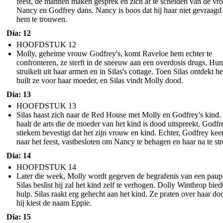
feest, de mannen maken gesprek en zich af te scheiden van de vr
Nancy en Godfrey dans. Nancy is boos dat hij haar niet gevraagd
hem te trouwen.
Dia: 12
HOOFDSTUK 12
Molly, geheime vrouw Godfrey's, komt Raveloe hem echter te
confronteren, ze sterft in de sneeuw aan een overdosis drugs. Hu
struikelt uit haar armen en in Silas's cottage. Toen Silas ontdekt he
huilt ze voor haar moeder, en Silas vindt Molly dood.
Dia: 13
HOOFDSTUK 13
Silas haast zich naar de Red House met Molly en Godfrey's kind.
haalt de arts die de moeder van het kind is dood uitspreekt. Godfr
stiekem bevestigt dat het zijn vrouw en kind. Echter, Godfrey keer
naar het feest, vastbesloten om Nancy te behagen en haar na te st
Dia: 14
HOOFDSTUK 14
Later die week, Molly wordt gegeven de begrafenis van een paupe
Silas beslist hij zal het kind zelf te verhogen. Dolly Winthrop bied
hulp. Silas raakt erg gehecht aan het kind. Ze praten over haar do
hij kiest de naam Eppie.
Dia: 15