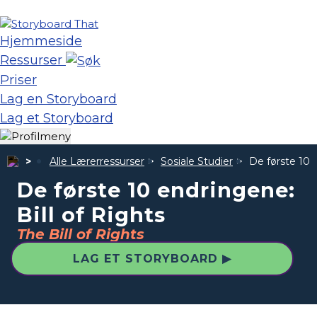
Hjemmeside
Ressurser
Priser
Lag en Storyboard
Lag et Storyboard
Alle Lærerressurser
Sosiale Studier
De første 10 e
De første 10 endringene:
Bill of Rights
The Bill of Rights
LAG ET STORYBOARD ▶