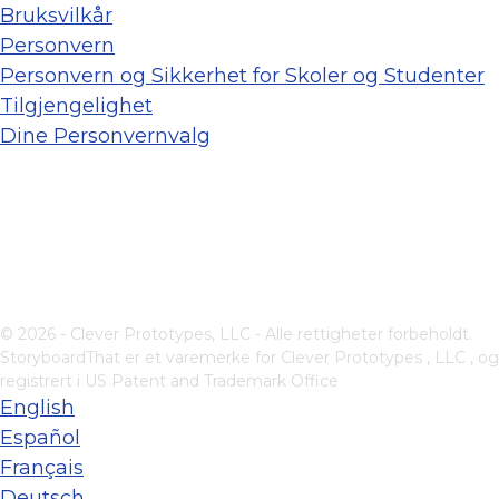
Bruksvilkår
Personvern
Personvern og Sikkerhet for Skoler og Studenter
Tilgjengelighet
Dine Personvernvalg
© 2026 - Clever Prototypes, LLC - Alle rettigheter forbeholdt.
StoryboardThat er et varemerke for
Clever Prototypes , LLC
, og
registrert i US Patent and Trademark Office
English
Español
Français
Deutsch