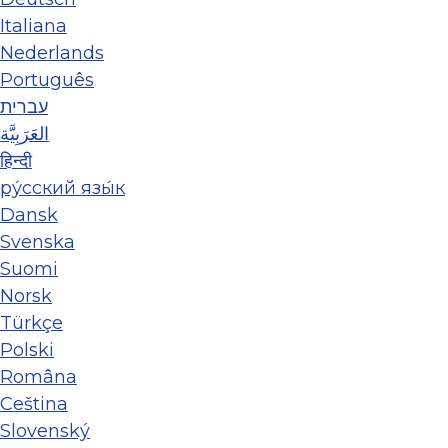
Italiana
Nederlands
Português
עברית
العَرَبِيَّة
हिन्दी
ру́сский язы́к
Dansk
Svenska
Suomi
Norsk
Türkçe
Polski
Româna
Ceština
Slovenský