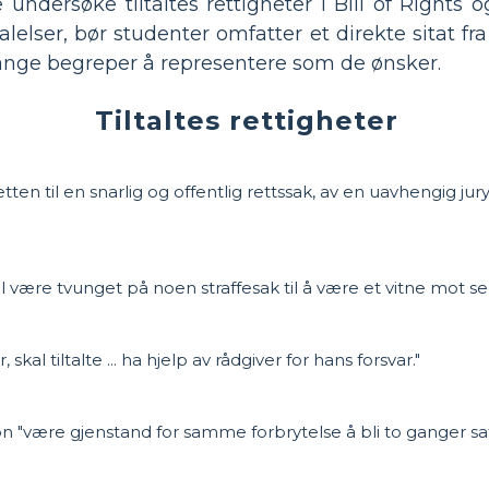
undersøke tiltaltes rettigheter i Bill of Rights 
lelser, bør studenter omfatter et direkte sitat fra
ange begreper å representere som de ønsker.
Tiltaltes rettigheter
en til en snarlig og offentlig rettssak, av en uavhengig jury
være tvunget på noen straffesak til å være et vitne mot seg
skal tiltalte ... ha hjelp av rådgiver for hans forsvar."
være gjenstand for samme forbrytelse å bli to ganger satt i