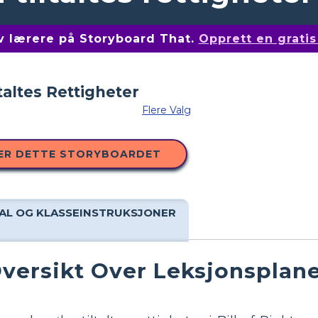
av lærere på Storyboard That.
Opprett en grati
Flere Valg
ER DETTE STORYBOARDET
AL OG KLASSEINSTRUKSJONER
versikt Over Leksjonsplan