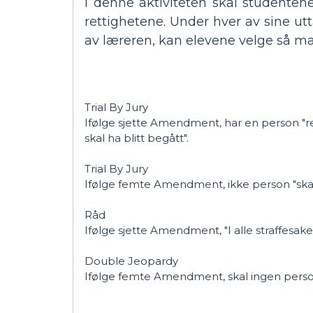
I denne aktiviteten skal studentene 
rettighetene. Under hver av sine utta
av læreren, kan elevene velge så m
Trial By Jury
Ifølge sjette Amendment, har en person "rett
skal ha blitt begått".
Trial By Jury
Ifølge femte Amendment, ikke person "skal 
Råd
Ifølge sjette Amendment, "I alle straffesaker, 
Double Jeopardy
Ifølge femte Amendment, skal ingen person "