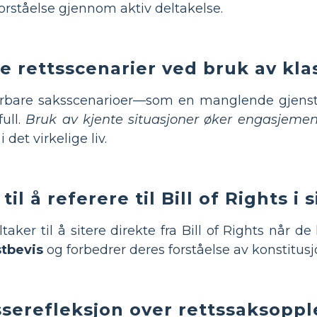
orståelse gjennom aktiv deltakelse.
ske rettsscenarier ved bruk av k
aterbare saksscenarioer—som en manglende gjens
ull.
Bruk av kjente situasjoner øker engasjemen
i det virkelige liv.
til å referere til Bill of Rights 
ker til å sitere direkte fra Bill of Rights når de
stbevis
og forbedrer deres forståelse av konstitusj
sserefleksjon over rettssaksopp