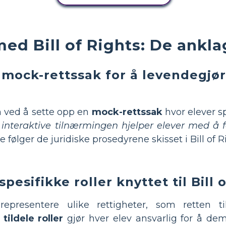
med Bill of Rights: De ankl
 mock-rettssak for å levendegjø
n ved å sette opp en
mock-rettssak
hvor elever sp
interaktive tilnærmingen hjelper elever med å f
følger de juridiske prosedyrene skisset i Bill of R
spesifikke roller knyttet til Bill 
representere ulike rettigheter, som retten t
 tildele roller
gjør hver elev ansvarlig for å dem