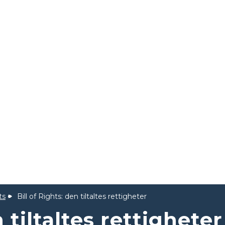
ts
Bill of Rights: den tiltaltes rettigheter
n tiltaltes rettigheter