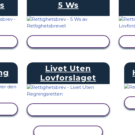
ts
5 Ws
SE AKTIVITET
Livet Uten
ng
Lovforslaget
SE AKTIVITET
KOPIER AKTIVITET