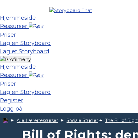
Hjemmeside
Ressurser
Priser
Lag en Storyboard
Lag et Storyboard
Hjemmeside
Ressurser
Priser
Lag en Storyboard
Register
Logg på
Alle Lærerressurser
Sosiale Studier
The Bill of Righ
Bill of Rights: de