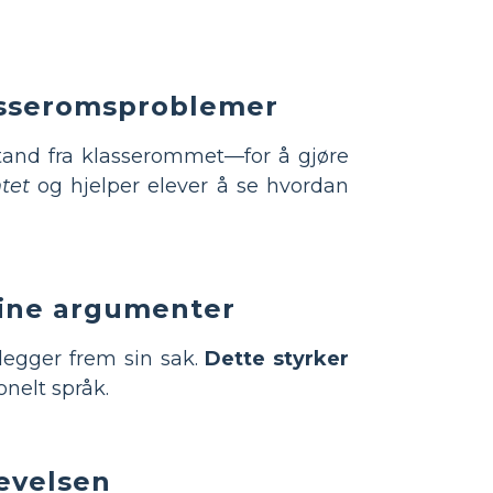
lasseromsproblemer
tand fra klasserommet—for å gjøre
tet
og hjelper elever å se hvordan
i sine argumenter
 legger frem sin sak.
Dette styrker
onelt språk.
levelsen