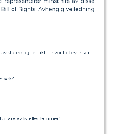
og representerer minst fire av disse
 Bill of Rights. Avhengig veiledning
 av staten og distriktet hvor forbrytelsen
 selv".
 fare av liv eller lemmer".