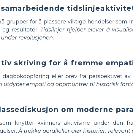
 samarbeidende tidslinjeaktivite
å grupper for å plassere viktige hendelser som inv
 og resultater.
Tidslinjer hjelper elever å visua
 under revolusjonen.
ativ skriving for å fremme empat
 dagbokoppføring eller brev fra perspektivet av 
utdyper empati og oppmuntrer til historisk fanta
klassediskusjon om moderne para
om knytter kvinners aktivisme under den fra
gelser.
Å trekke paralleller gjør historien relevant