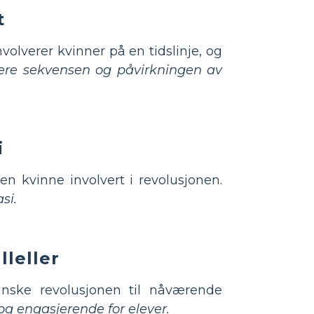
t
olverer kvinner på en tidslinje, og
lisere sekvensen og påvirkningen av
i
en kvinne involvert i revolusjonen.
si.
lleller
nske revolusjonen til nåværende
 og engasjerende for elever.