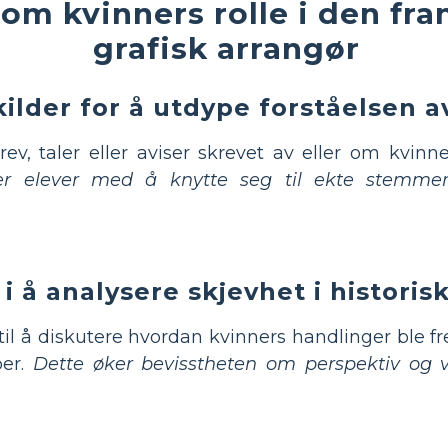
om kvinners rolle i den fra
grafisk arrangør
lder for å utdype forståelsen av
rev, taler eller aviser skrevet av eller om kvin
er elever med å knytte seg til ekte stemmer f
 i å analysere skjevhet i histori
til å diskutere hvordan kvinners handlinger ble frem
per.
Dette øker bevisstheten om perspektiv og vi