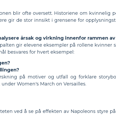
jonen blir ofte oversett. Historiene om kvinnelig p
ere gir de stor innsikt i grensene for opplysnings
nalysere årsak og virkning innenfor rammen av e
 spalten gir elevene eksempler på rollene kvinner s
ål besvares for hvert eksempel:
gen?
dlingen?
skning på motiver og utfall og forklare storyboa
t under Women's March on Versailles.
eten ved å se på effekten av Napoleons styre på 