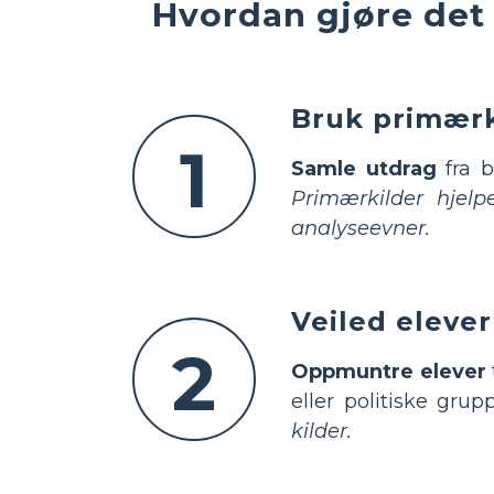
Hvordan gjøre det 
Bruk primærki
1
Samle utdrag
fra b
Primærkilder hjelp
analyseevner.
Veiled elever
2
Oppmuntre elever
eller politiske grup
kilder.