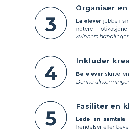
Organiser en
3
La elever
jobbe i sm
notere motivasjoner
kvinners handlinger
Inkluder kre
4
Be elever
skrive en
Denne tilnærmingen 
Fasiliter en 
5
Lede en samtale
s
hendelser eller beve