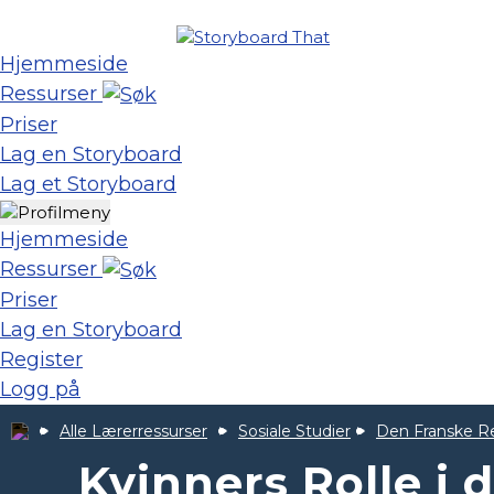
Hjemmeside
Ressurser
Priser
Lag en Storyboard
Lag et Storyboard
Hjemmeside
Ressurser
Priser
Lag en Storyboard
Register
Logg på
Alle Lærerressurser
Sosiale Studier
Den Franske R
Kvinners Rolle i 