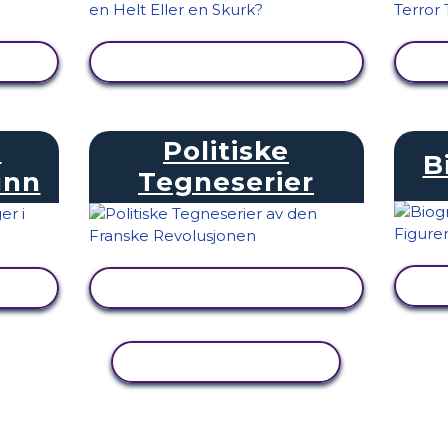
SE AKTIVITET
i
Politiske
B
unn
Tegneserier
SE AKTIVITET
KOPIER AKTIVITET