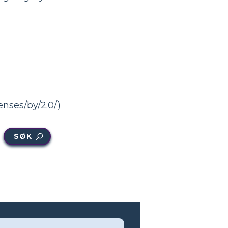
enses/by/2.0/)
SØK