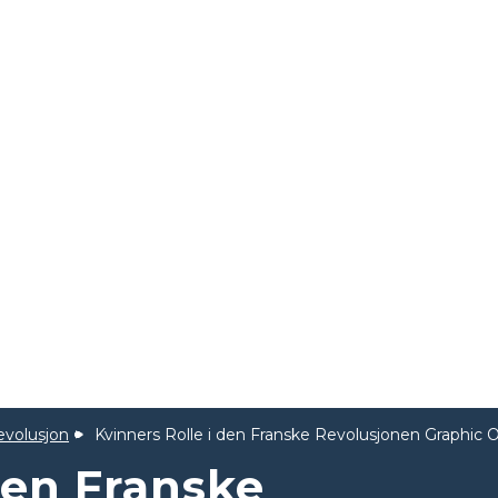
evolusjon
Kvinners Rolle i den Franske Revolusjonen Graphic 
den Franske