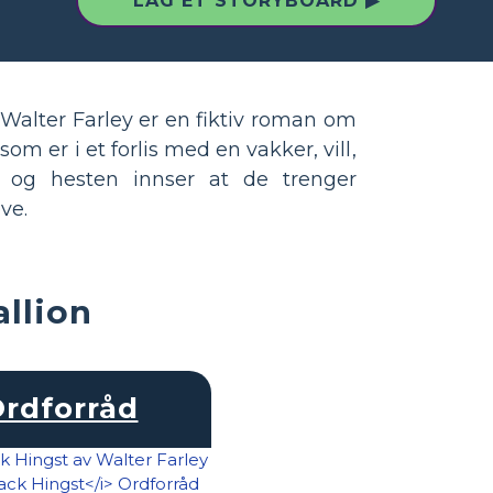
LAG ET STORYBOARD ▶
Walter Farley er en fiktiv roman om
om er i et forlis med en vakker, vill,
n og hesten innser at de trenger
ve.
allion
rdforråd