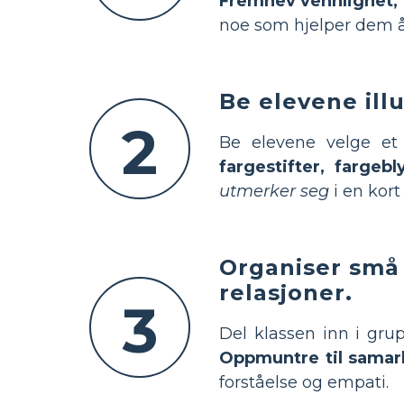
Fremhev vennlighet, u
noe som hjelper dem å 
Be elevene illu
2
Be elevene velge et 
fargestifter, fargebl
utmerker seg
i en kort 
Organiser små
relasjoner.
3
Del klassen inn i gru
Oppmuntre til samar
forståelse og empati.