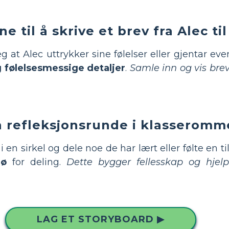
e til å skrive et brev fra Alec ti
eg at Alec uttrykker sine følelser eller gjentar ev
 følelsesmessige detaljer
.
Samle inn og vis bre
 refleksjonsrunde i klasseromm
e i en sirkel og dele noe de har lært eller følte en ti
jø
for deling.
Dette bygger fellesskap og hje
LAG ET STORYBOARD ▶