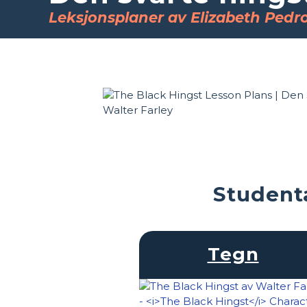
Leksjonsplaner av Elizabeth Pedr
Studenta
Tegn