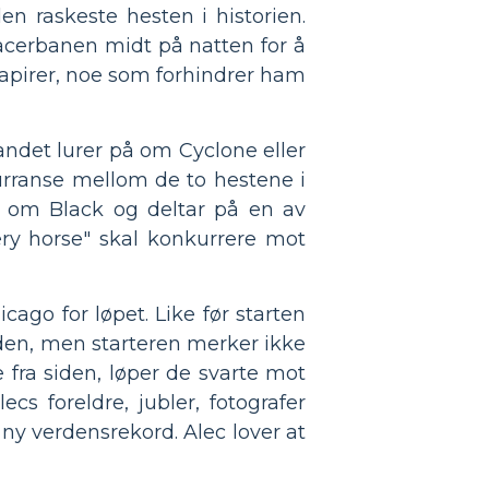
en raskeste hesten i historien.
acerbanen midt på natten for å
papirer, noe som forhindrer ham
andet lurer på om Cyclone eller
kurranse mellom de to hestene i
r om Black og deltar på en av
ery horse" skal konkurrere mot
ago for løpet. Like før starten
aden, men starteren merker ikke
fra siden, løper de svarte mot
cs foreldre, jubler, fotografer
 ny verdensrekord. Alec lover at