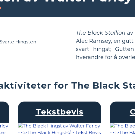
o
The Black Stallion
av 
Alec Ramsey, en gutt s
svart hingst; Gutte
hverandre for å overle
ktiviteter for The Black St
Tekstbevis
O