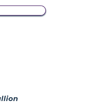
SE AKTIVITET
llion