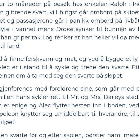
er to måneder på besøk hos onkelen Ralph i Ind
n glitrende svart, vill hingst går ombord på skipe
ipet og passasjerene går i panikk ombord på livbåt
 flyte i vannet mens
Drake
synker til bunnen av 
g han griper tak i og tenker at han heller vil dø 
l land.
d å finne ferskvann og mat, og ved å bygge et ly.
lec er i stand til å sykle og trene den svarte. Et
einen om å ta med seg den svarte på skipet.
gjenforenes med foreldrene sine, som går med p
ien hans sykler rett til Mr. og Mrs. Daileys sted 
ys er enige og Alec flytter hesten inn i boden, 
eon knytter seg umiddelbart til hverandre, til st
ljøet.
en svarte før og etter skolen, børster ham, mat