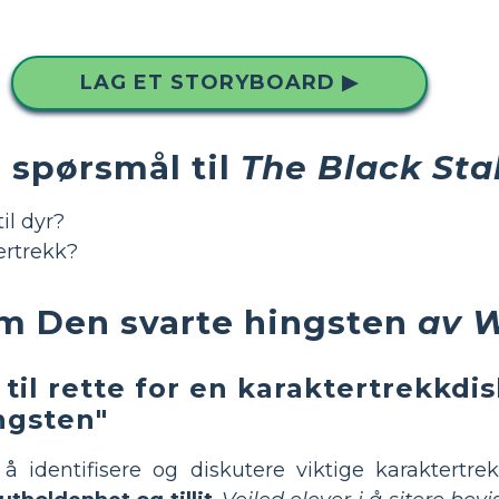
LAG ET STORYBOARD ▶
 spørsmål til
The Black Stal
il dyr?
ertrekk?
m Den svarte hingsten
av W
til rette for en karaktertrekkd
ngsten"
å identifisere og diskutere viktige karaktertre