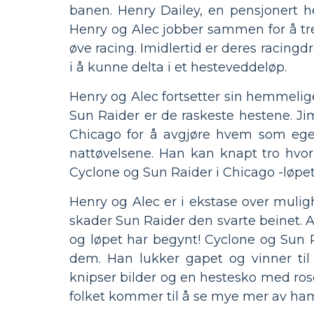
banen. Henry Dailey, en pensjonert he
Henry og Alec jobber sammen for å tre
øve racing. Imidlertid er deres racing
i å kunne delta i et hesteveddeløp.
Henry og Alec fortsetter sin hemmelige
Sun Raider er de raskeste hestene. Jim
Chicago for å avgjøre hvem som egen
nattøvelsene. Han kan knapt tro hvor
Cyclone og Sun Raider i Chicago -løpet
Henry og Alec er i ekstase over mulig
skader Sun Raider den svarte beinet. A
og løpet har begynt! Cyclone og Sun 
dem. Han lukker gapet og vinner til s
knipser bilder og en hestesko med rose
folket kommer til å se mye mer av ham