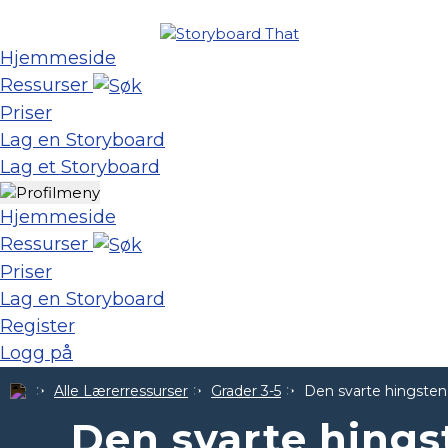
Hjemmeside
Ressurser
Priser
Lag en Storyboard
Lag et Storyboard
Hjemmeside
Ressurser
Priser
Lag en Storyboard
Register
Logg på
Alle Lærerressurser
Grader 3-5
Den svarte hingste
Den svarte hing