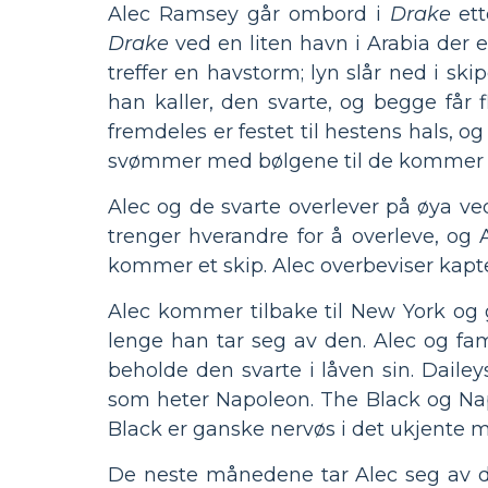
Alec Ramsey går ombord i
Drake
ett
Drake
ved en liten havn i Arabia der e
treffer en havstorm; lyn slår ned i sk
han kaller, den svarte, og begge får
fremdeles er festet til hestens hals, o
svømmer med bølgene til de kommer ti
Alec og de svarte overlever på øya ve
trenger hverandre for å overleve, og A
kommer et skip. Alec overbeviser kapt
Alec kommer tilbake til New York og 
lenge han tar seg av den. Alec og famil
beholde den svarte i låven sin. Daile
som heter Napoleon. The Black og Napol
Black er ganske nervøs i det ukjente mi
De neste månedene tar Alec seg av d