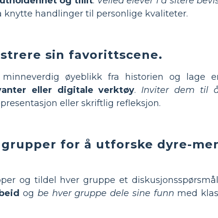
tholdenhet og tillit
.
Veiled elever i å sitere bevi
knytte handlinger til personlige kvaliteter.
strere sin favorittscene.
minneverdig øyeblikk fra historien og lage en
yanter eller digitale verktøy
.
Inviter dem til 
presentasjon eller skriftlig refleksjon.
 grupper for å utforske dyre-me
pper og tildel hver gruppe et diskusjonsspørsm
beid
og
be hver gruppe dele sine funn
med klas