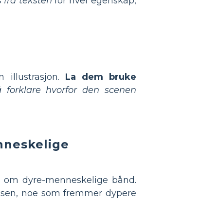
s fra teksten
for hver egenskap,
 illustrasjon.
La dem bruke
å forklare hvorfor den scenen
nneskelige
ål om dyre-menneskelige bånd.
sen, noe som fremmer dypere