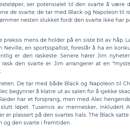
steløper, ser potensialet til den svarte å være d
ne de svarte; de tar med Black og Napoleon til r
drømmer nesten slukket fordi den svarte ikke har 
 praksis mens de holder på en siste bit av håp. L
 Neville, en sportsspaltist, foreslår å ha en kon
tlig er den raskeste. Senere hører Jim nyhete
 rask den svarte er. Jim arrangerer at en "myst
.
heten. De tar med både Black og Napoleon til Chic
lec begynner å klatre ut av salen for å sjekke sk
Raider har et forsprang, men med Alec hengende 
lutt løpet. Tusenvis av mennesker, inkludert Ale
r er plassert på den svartes hals. The Black satte
 og den svarte i fremtiden.