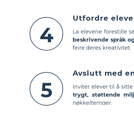
Utfordre eleven
4
La elevene forestille s
beskrivende språk og
feire deres kreativitet.
Avslutt med en
5
Inviter elever til å sitt
trygt, støttende mil
nøkkeltemaer
.