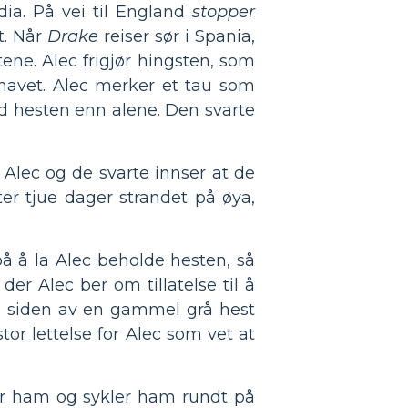
ia. På vei til England
stopper
t. Når
Drake
reiser sør i Spania,
ene. Alec frigjør hingsten, som
havet. Alec merker et tau som
med hesten enn alene. Den svarte
 Alec og de svarte innser at de
ter tjue dager strandet på øya,
å å la Alec beholde hesten, så
der Alec ber om tillatelse til å
ved siden av en gammel grå hest
or lettelse for Alec som vet at
er ham og sykler ham rundt på