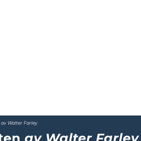
n
av Walter Farley
sten
av Walter Farley