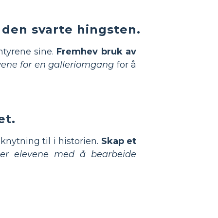
l den svarte hingsten.
entyrene sine.
Fremhev bruk av
vene for en galleriomgang
for å
et.
lknytning til i historien.
Skap et
lper elevene med å bearbeide