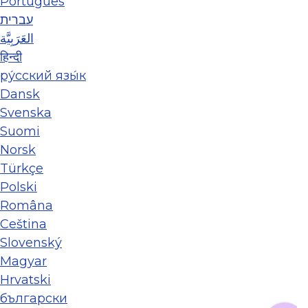
Português
עברית
العَرَبِيَّة
हिन्दी
ру́сский язы́к
Dansk
Svenska
Suomi
Norsk
Türkçe
Polski
Româna
Ceština
Slovenský
Magyar
Hrvatski
български