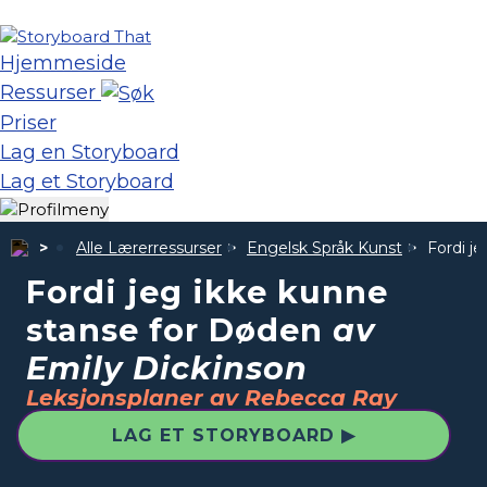
Hjemmeside
Ressurser
Priser
Lag en Storyboard
Lag et Storyboard
Alle Lærerressurser
Engelsk Språk Kunst
Fordi j
Fordi jeg ikke kunne
stanse for Døden
av
Emily Dickinson
Leksjonsplaner av Rebecca Ray
LAG ET STORYBOARD ▶