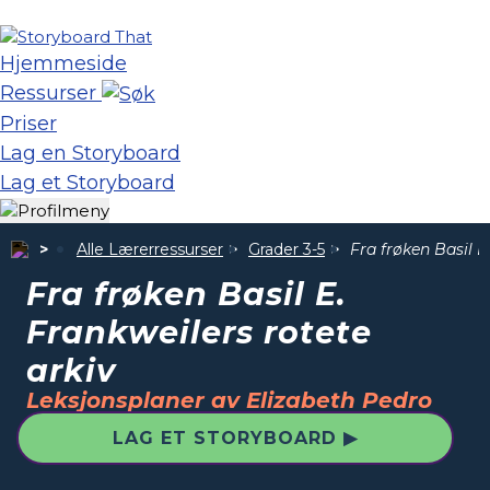
Hjemmeside
Ressurser
Priser
Lag en Storyboard
Lag et Storyboard
Alle Lærerressurser
Grader 3-5
Fra frøken Basil E
Fra frøken Basil E.
Frankweilers rotete
arkiv
Leksjonsplaner av Elizabeth Pedro
LAG ET STORYBOARD ▶