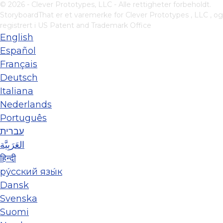
© 2026 - Clever Prototypes, LLC - Alle rettigheter forbeholdt.
StoryboardThat er et varemerke for
Clever Prototypes , LLC
, og
registrert i US Patent and Trademark Office
English
Español
Français
Deutsch
Italiana
Nederlands
Português
עברית
العَرَبِيَّة
हिन्दी
ру́сский язы́к
Dansk
Svenska
Suomi