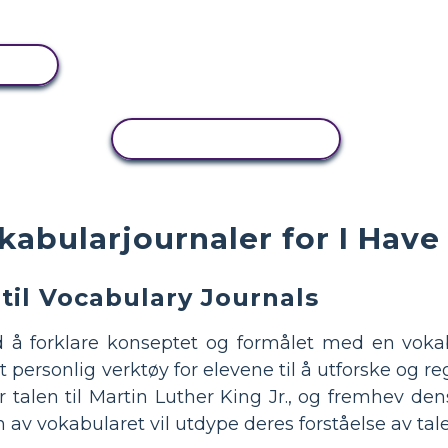
KOPIER AKTIVITET
kabularjournaler for I Hav
til Vocabulary Journals
d å forklare konseptet og formålet med en vok
 personlig verktøy for elevene til å utforske og re
 talen til Martin Luther King Jr., og fremhev den
en av vokabularet vil utdype deres forståelse av ta