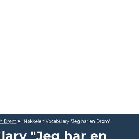
en Drøm
Nøkkelen Vocabulary "Jeg har en Drøm"
ary "Jeg har en