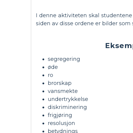
I denne aktiviteten skal studentene
siden av disse ordene er bilder som s
Eksemp
segregering
øde
ro
brorskap
vansmekte
undertrykkelse
diskriminering
frigjøring
resolusjon
betydnings