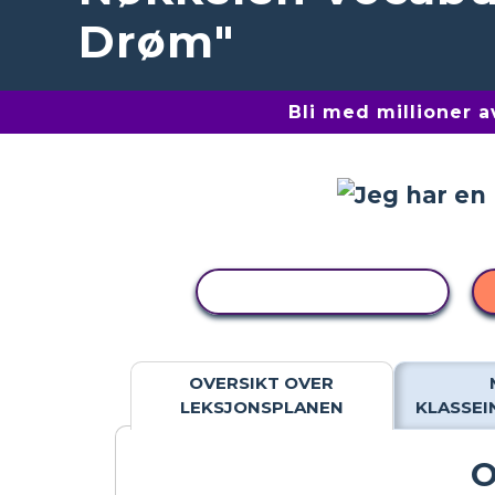
Drøm"
Bli med millioner 
KOPIER AKTIVITET
OVERSIKT OVER
LEKSJONSPLANEN
KLASSE
O