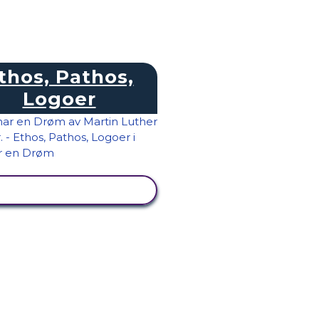
thos, Pathos,
Logoer
SE AKTIVITET