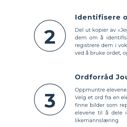
Identifisere 
2
Del ut kopier av «Je
dem om å identifis
registrere dem i vok
ved å bruke ordet, o
Ordforråd Jou
Oppmuntre elevene t
3
Velg et ord fra en e
finne bilder som rep
elevene til å dele
likemannslæring.