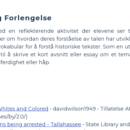
g Forlengelse
d en reflekterende aktivitet der elevene ser
iver om hvordan deres forståelse av talen har utv
okabular for å forstå historiske tekster. Som en 
il å skrive et kort avsnitt eller essay om et tema
ferdighet eller håp.
Whites and Colored
• davidwilson1949 • Tillatelse A
es/by/2.0/)
hens being arrested - Tallahassee
• State Library and 