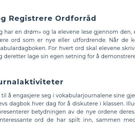
og Registrere Ordforråd
g har en drøm» og la elevene lese gjennom den, en
ere ord som er nye eller utfordrende. Når de 
abulardagboken. For hvert ord skal elevene skrive
g deretter lage sin egen setning for å demonstrere
rnalaktiviteter
il å engasjere seg i vokabularjournalene sine gje
levs dagbok hver dag for å diskutere i klassen. Ill
resenterer betydningen av de nye ordene deres. Ti
 interessante ord de har spilt inn, sammen me