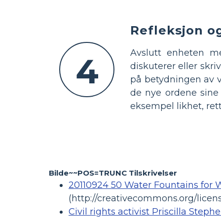
Refleksjon o
Avslutt enheten me
4
diskuterer eller skr
på betydningen av v
de nye ordene sine t
eksempel likhet, rett
Bilde~~POS=TRUNC Tilskrivelser
20110924 50 Water Fountains for 
(http://creativecommons.org/licens
Civil rights activist Priscilla Step