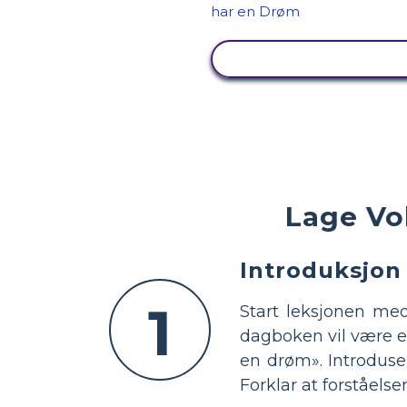
SE AKTIVITET
Lage Vo
Introduksjon 
1
Start leksjonen me
dagboken vil være et
en drøm». Introduser
Forklar at forståels