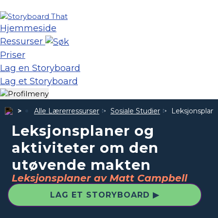
Hjemmeside
Ressurser
Priser
Lag en Storyboard
Lag et Storyboard
Alle Lærerressurser
Sosiale Studier
Leksjonsplan
Leksjonsplaner og
aktiviteter om den
utøvende makten
Leksjonsplaner av Matt Campbell
LAG ET STORYBOARD ▶