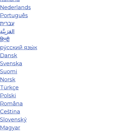
Nederlands
Português
עברית
العَرَبِيَّة
हिन्दी
ру́сский язы́к
Dansk
Svenska
Suomi
Norsk
Türkçe
Polski
Româna
Ceština
Slovenský
Magyar