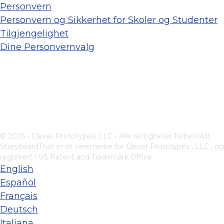
Personvern
Personvern og Sikkerhet for Skoler og Studenter
Tilgjengelighet
Dine Personvernvalg
© 2026 - Clever Prototypes, LLC - Alle rettigheter forbeholdt.
StoryboardThat er et varemerke for
Clever Prototypes , LLC
, og
registrert i US Patent and Trademark Office
English
Español
Français
Deutsch
Italiana