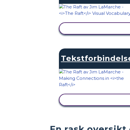
SE AKTIVITET
Tekstforbindels
SE AKTIVITET
En rask oversikt