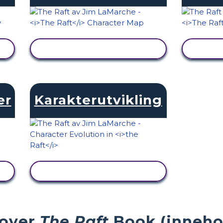
SE AKTIVITET
er
Karakterutvikling
SE AKTIVITET
 over
The Raft
Book (innehol