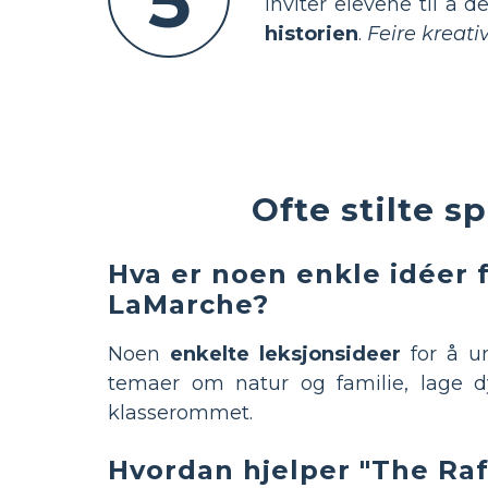
5
Inviter elevene til å 
historien
.
Feire kreat
Ofte stilte 
Hva er noen enkle idéer f
LaMarche?
Noen
enkelte leksjonsideer
for å u
temaer om natur og familie, lage dy
klasserommet.
Hvordan hjelper "The Raf