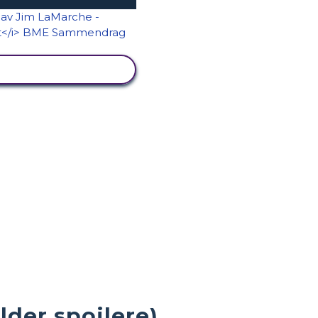
SE AKTIVITET
der spoilere)