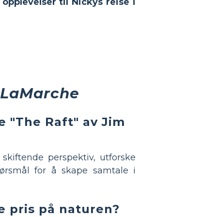
opplevelser til Nickys reise i
 LaMarche
e "The Raft" av Jim
skiftende perspektiv, utforske
pørsmål for å skape samtale i
e pris på naturen?