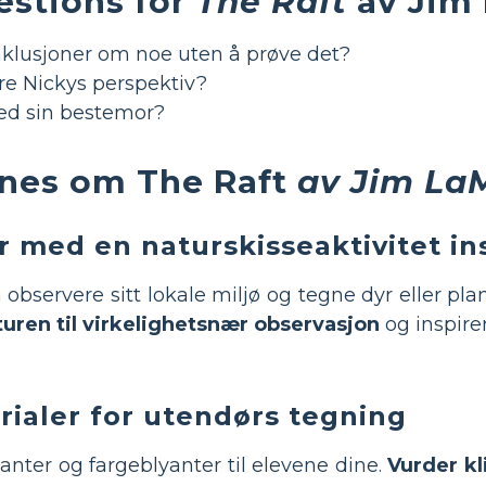
estions for
The Raft
av Jim
nklusjoner om noe uten å prøve det?
e Nickys perspektiv?
ed sin bestemor?
ynes om The Raft
av Jim La
r med en naturskisseaktivitet in
observere sitt lokale miljø og tegne dyr eller pla
aturen til virkelighetsnær observasjon
og inspirer
ialer for utendørs tegning
anter og fargeblyanter til elevene dine.
Vurder kl