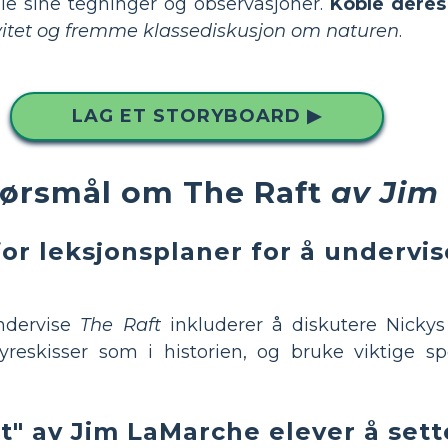
dele sine tegninger og observasjoner.
Koble deres 
ivitet og fremme klassediskusjon om naturen
.
LAG ET STORYBOARD ▶
spørsmål om The Raft
av Jim
or leksjonsplaner for å undervis
ndervise
The Raft
inkluderer å diskutere Nickys 
reskisser som i historien, og bruke viktige s
t" av Jim LaMarche elever å sett