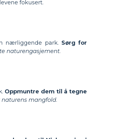
levene fokusert.
en nærliggende park.
Sørg for
ekte naturengasjement
.
k.
Oppmuntre dem til å tegne
or naturens mangfold
.