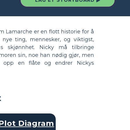
LAG ET STORYBOARD ▶
m Lamarche er en flott historie for å
 nye ting, mennesker, og viktigst,
s skjønnhet. Nicky må tilbringe
oren sin, noe han nødig gjør, men
 opp en flåte og endrer Nickys
t
Plot Diagram