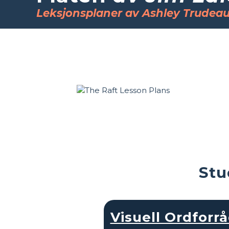
Leksjonsplaner av Ashley Trudea
Stu
Visuell Ordforr