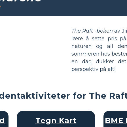
u
The Raft -boken
av Ji
lære å sette pris på
naturen og all den
sommeren hos bestem
en dag dukker det
perspektiv på alt!
dentaktiviteter for The Raf
åd
Tegn Kart
BME 