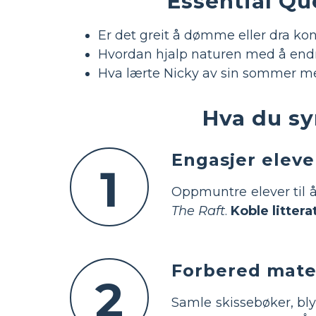
Essential Qu
Er det greit å dømme eller dra ko
Hvordan hjalp naturen med å endr
Hva lærte Nicky av sin sommer m
Hva du s
Engasjer eleve
1
Oppmuntre elever til å 
The Raft
.
Koble litter
Forbered mater
2
Samle skissebøker, bly