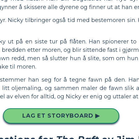
egynner å skissere alle dyrene og finner ut at han e
r. Nicky tilbringer også tid med bestemoren sin. H
ky ut på en siste tur på flåten. Han spionerer t
bredden etter moren, og blir sittende fast i gjør
 fawn redd, men så slutter hun å slite, som om hun v
ake til moren.
estemmer han seg for å tegne fawn på den. Han e
itt oljemaling, og sammen maler de fawn slik at de
l av elven for alltid, og Nicky er enig og uttaler at
LAG ET STORYBOARD ▶