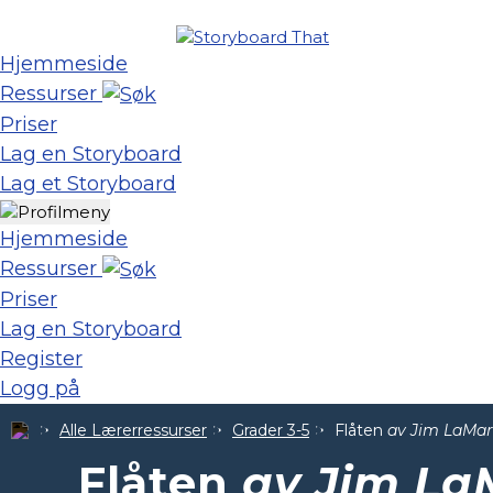
Hjemmeside
Ressurser
Priser
Lag en Storyboard
Lag et Storyboard
Hjemmeside
Ressurser
Priser
Lag en Storyboard
Register
Logg på
Alle Lærerressurser
Grader 3-5
Flåten
av Jim LaMa
Flåten
av Jim La