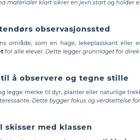
ha materialer klart sikrer en jevn start
og holder e
utendørs observasjonssted
ens område, som en hage, lekeplasskant eller 
et
for alle elever.
Dette legger grunnlaget for dir
til å observere og tegne stille
 og legge merke til dyr, planter eller naturlige trek
teressante.
Dette bygger fokus og verdsettelse f
l skisser med klassen