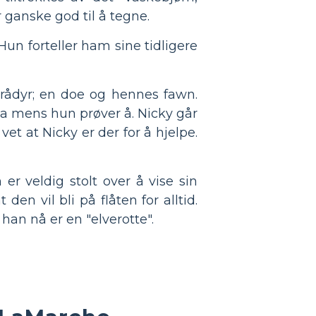
r ganske god til å tegne.
un forteller ham sine tidligere
o rådyr; en doe og hennes fawn.
ma mens hun prøver å. Nicky går
et at Nicky er der for å hjelpe.
r veldig stolt over å vise sin
n vil bli på flåten for alltid.
 han nå er en "elverotte".