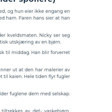
ed, og hun eier ikke engang en
ed ham. Faren hans sier at han
der kveldsmaten. Nicky ser seg
tisk utskjæring av en bjørn.
k til middag. Han blir forverret
finner ut at den har malerier av
 til kaien. Hele tiden flyr fugler
older fuglene dem med selskap.
 tiltrekkes av det- vaskebjørn,