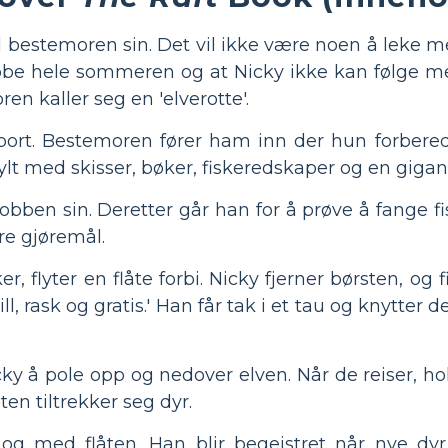
 bestemoren sin. Det vil ikke være noen å leke m
jobbe hele sommeren og at Nicky ikke kan følge m
en kaller seg en 'elverotte'.
e bort. Bestemoren fører ham inn der hun forbere
fylt med skisser, bøker, fiskeredskaper og en gigan
bben sin. Deretter går han for å prøve å fange fis
øre gjøremål.
r, flyter en flåte forbi. Nicky fjerner børsten, og 
, rask og gratis.' Han får tak i et tau og knytter det
ky å pole opp og nedover elven. Når de reiser, h
ten tiltrekker seg dyr.
n, og med flåten. Han blir begeistret når nye dyr