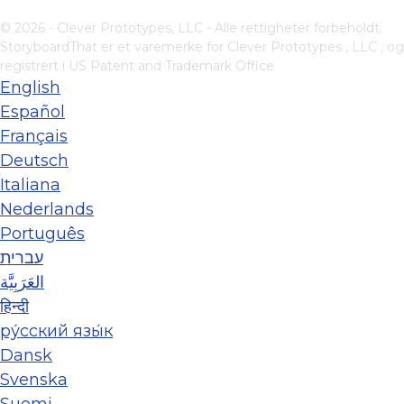
© 2026 - Clever Prototypes, LLC - Alle rettigheter forbeholdt.
StoryboardThat er et varemerke for
Clever Prototypes , LLC
, og
registrert i US Patent and Trademark Office
English
Español
Français
Deutsch
Italiana
Nederlands
Português
עברית
العَرَبِيَّة
हिन्दी
ру́сский язы́к
Dansk
Svenska