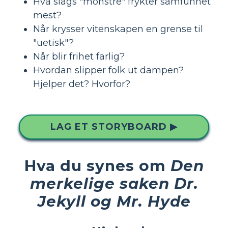
Hva slags "monstre" frykter samfunnet
mest?
Når krysser vitenskapen en grense til
"uetisk"?
Når blir frihet farlig?
Hvordan slipper folk ut dampen?
Hjelper det? Hvorfor?
LAG ET STORYBOARD ▶
Hva du synes om
Den
merkelige saken Dr.
Jekyll og Mr. Hyde