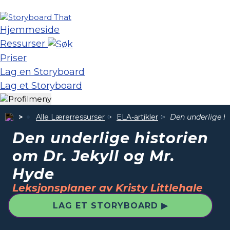
Hjemmeside
Ressurser
Priser
Lag en Storyboard
Lag et Storyboard
Alle Lærerressurser
ELA-artikler
Den underlige hi
Den underlige historien
om Dr. Jekyll og Mr.
Hyde
Leksjonsplaner av Kristy Littlehale
LAG ET STORYBOARD ▶