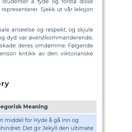
 studenter å tyde og forstå disse
 representerer. Sjekk ut vår leksjon
iale anseelse og respekt, og skjule
 og dyd var øverstkommanderende,
å å skade deres omdømme. Følgende
enson kritikk av den viktorianske
ry
llegorisk Meaning
et middel for Hyde å gå inn og
 uhindret. Det gir Jekyll den ultimate