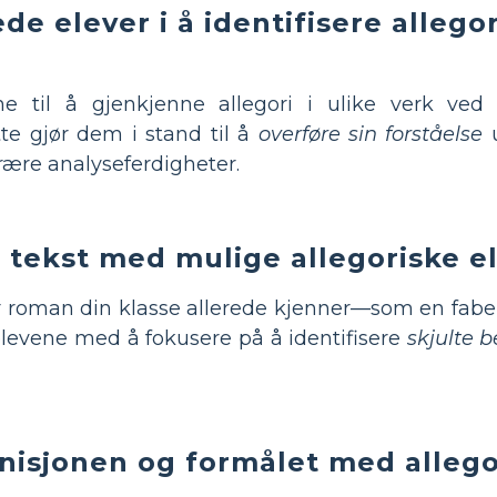
de elever i å identifisere allegor
 til å gjenkjenne allegori i ulike verk ved 
te gjør dem i stand til å
overføre sin forståelse
u
erære analyseferdigheter.
t tekst med mulige allegoriske 
er roman din klasse allerede kjenner—som en fabel, 
elevene med å fokusere på å identifisere
skjulte 
inisjonen og formålet med alle