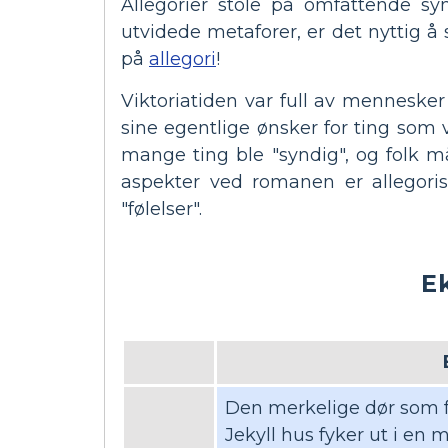
Allegorier stole på omfattende sy
utvidede metaforer, er det nyttig å 
på
allegori
!
Viktoriatiden var full av mennesker
sine egentlige ønsker for ting s
mange ting ble "syndig", og folk 
aspekter ved romanen er allegoris
"følelser".
E
Den merkelige dør som fø
Jekyll hus fyker ut i en 