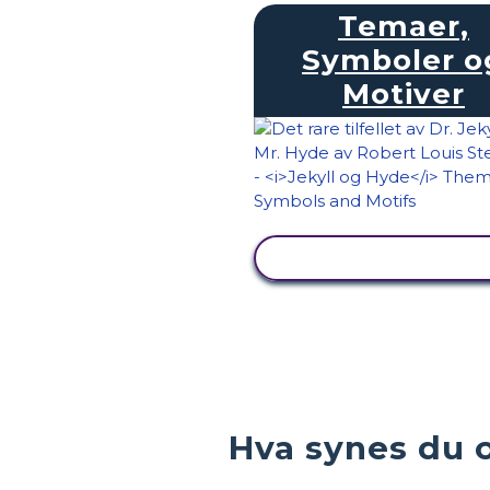
Temaer,
Symboler o
Motiver
SE AKTIVITET
Hva synes du o