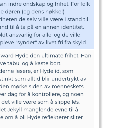
 sin indre ondskap og frihet. For folk
nne døren (og dens nøkkel)
iheten de selv ville være i stand til
and til å ta på en annen identitet.
ldt ansvarlig for alle, og de ville
pleve "synder" av livet fri fra skyld.
Edward Hyde den ultimate frihet. Han
leve tabu, og å kaste bort
ne lesere, er Hyde id, som
stinkt som alltid blir undertrykt av
 den mørke siden av menneskets
ver dag for å kontrollere, og noen
det ville være som å slippe løs.
et Jekyll manglende evne til å
ke om å bli Hyde reflekterer sliter