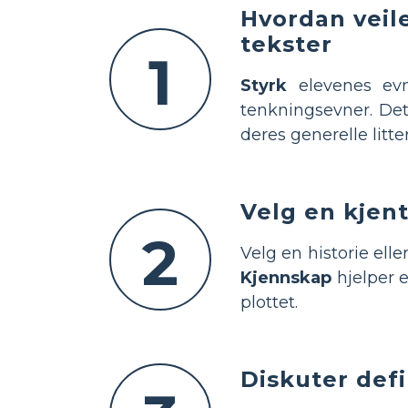
Hvordan veile
tekster
1
Styrk
elevenes evne
tenkningsevner. Det
deres generelle litt
Velg en kjen
2
Velg en historie ell
Kjennskap
hjelper 
plottet.
Diskuter def