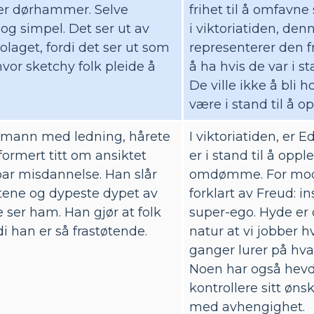
ller dørhammer. Selve
frihet til å omfavne
og simpel. Det ser ut av
i viktoriatiden, de
olaget, fordi det ser ut som
representerer den fr
vor sketchy folk pleide å
å ha hvis de var i st
De ville ikke å bli ho
være i stand til å op
n mann med ledning, hårete
I viktoriatiden, er 
ormert titt om ansiktet
er i stand til å opp
bar misdannelse. Han slår
omdømme. For moder
rtene og dypeste dypet av
forklart av Freud: in
 ser ham. Han gjør at folk
super-ego. Hyde er
 han er så frastøtende.
natur at vi jobber h
ganger lurer på hva 
Noen har også hevd
kontrollere sitt øns
med avhengighet.