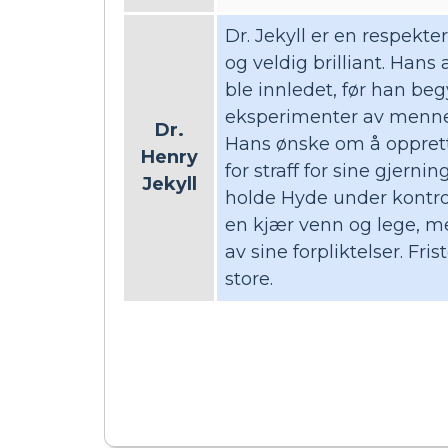
Dr. Jekyll er en respekte
og veldig brilliant. Hans
ble innledet, før han be
eksperimenter av mennes
Dr.
Hans ønske om å oppretth
Henry
for straff for sine gjern
Jekyll
holde Hyde under kontroll
en kjær venn og lege, men
av sine forpliktelser. Fris
store.