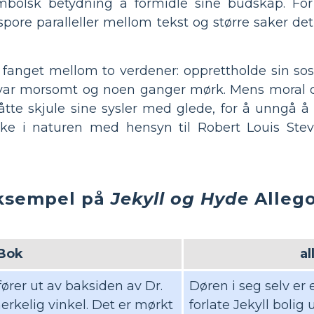
mbolsk betydning å formidle sine budskap. For
spore paralleller mellom tekst og større saker det
 fanget mellom to verdener: opprettholde sin sos
om var morsomt og noen ganger mørk. Mens moral
måtte skjule sine sysler med glede, for å unng
ke i naturen med hensyn til Robert Louis Stev
ksempel på
Jekyll og Hyde
Allego
Bok
a
rer ut av baksiden av Dr.
Døren i seg selv er 
merkelig vinkel. Det er mørkt
forlate Jekyll bolig