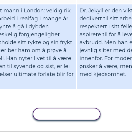
rt mann i London: veldig rik
Dr. Jekyll er den v
 arbeid i realfag i mange år
dedikert til sitt arbe
gynte å gå i dybden
respektert i sitt f
kelig forgjengelighet.
aspirere til for å le
olde sitt rykte og sin frykt
avbrudd. Men han e
inger ber ham om å prøve å
jevnlig sliter med 
. Han nyter livet til å være
innenfor. For moder
 til syvende og sist, er lei
ønsker å være, men 
telser ultimate forlate blir for
med kjedsomhet.
KOPIER AKTIVITET