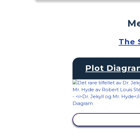
Me
The 
Plot Diagr
SE AKTIVITET