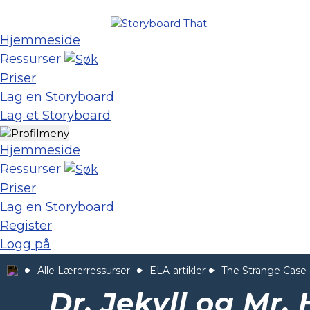
Hjemmeside
Ressurser
Priser
Lag en Storyboard
Lag et Storyboard
Hjemmeside
Ressurser
Priser
Lag en Storyboard
Register
Logg på
Alle Lærerressurser
ELA-artikler
The Strange Case o
Dr. Jekyll og Mr.