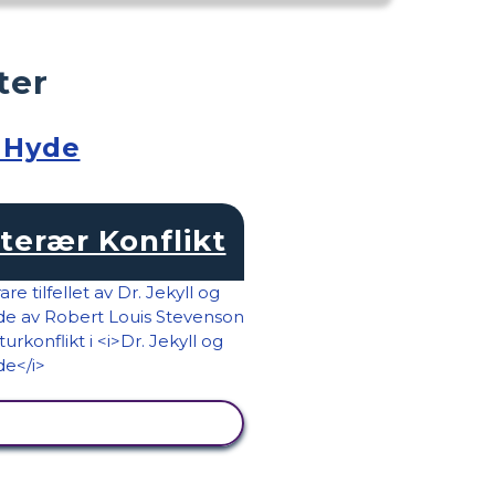
ter
. Hyde
tterær Konflikt
SE AKTIVITET