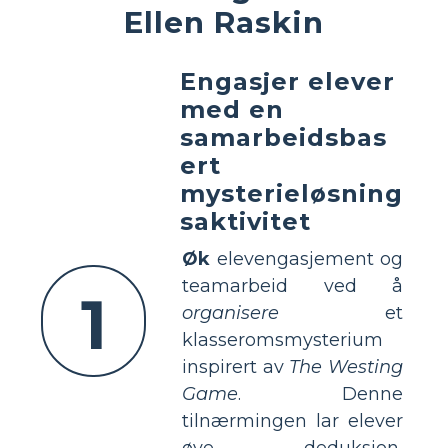
Ellen Raskin
Engasjer elever
med en
samarbeidsbas
ert
mysterieløsning
saktivitet
Øk
elevengasjement og
teamarbeid ved å
1
organisere
et
klasseromsmysterium
inspirert av
The Westing
Game
. Denne
tilnærmingen lar elever
øve deduksjon,