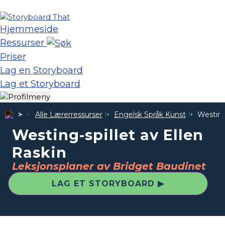
Hjemmeside
Ressurser
Priser
Lag en Storyboard
Lag et Storyboard
Alle Lærerressurser
Engelsk Språk Kunst
Westing-
Westing-spillet av Ellen
Raskin
Leksjonsplaner av Bridget Baudinet
LAG ET STORYBOARD ▶