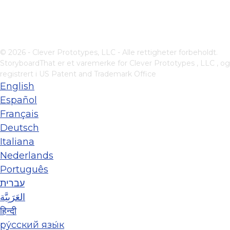
© 2026 - Clever Prototypes, LLC - Alle rettigheter forbeholdt.
StoryboardThat er et varemerke for
Clever Prototypes , LLC
, og
registrert i US Patent and Trademark Office
English
Español
Français
Deutsch
Italiana
Nederlands
Português
עברית
العَرَبِيَّة
हिन्दी
ру́сский язы́к