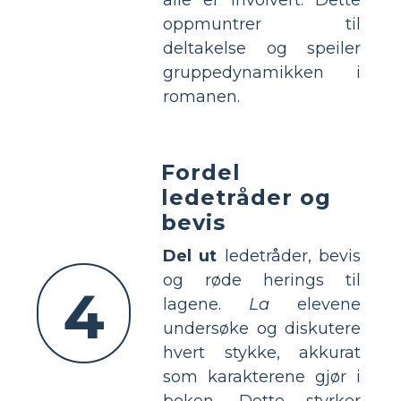
oppmuntrer til
deltakelse og speiler
gruppedynamikken i
romanen.
Fordel
ledetråder og
bevis
Del ut
ledetråder, bevis
og røde herings til
4
lagene.
La
elevene
undersøke og diskutere
hvert stykke, akkurat
som karakterene gjør i
boken. Dette styrker