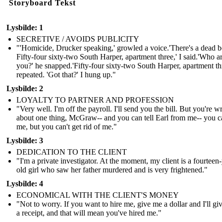
Storyboard Tekst
Lysbilde: 1
SECRETIVE / AVOIDS PUBLICITY
"'Homicide, Drucker speaking,' growled a voice.'There's a dead b
Fifty-four sixty-two South Harper, apartment three,' I said.'Who a
you?' he snapped.'Fifty-four sixty-two South Harper, apartment thr
repeated. 'Got that?' I hung up."
Lysbilde: 2
LOYALTY TO PARTNER AND PROFESSION
"Very well. I'm off the payroll. I'll send you the bill. But you're 
about one thing, McGraw-- and you can tell Earl from me-- you ca
me, but you can't get rid of me."
Lysbilde: 3
DEDICATION TO THE CLIENT
"I'm a private investigator. At the moment, my client is a fourteen
old girl who saw her father murdered and is very frightened."
Lysbilde: 4
ECONOMICAL WITH THE CLIENT'S MONEY
"Not to worry. If you want to hire me, give me a dollar and I'll gi
a receipt, and that will mean you've hired me."