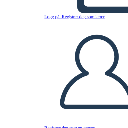
Logg på
Registrer deg som lærer
Detective's Code for
Indemnity Only
Kopier dette storyboardet
LAGE ET STORYBOARD
SPILLE AV LYSBILDEFREMVISNING
LES FOR MEG
Registrer deg som en person