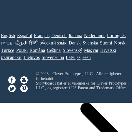
English
Español
Français
Deutsch
Italiana
Nederlands
Português
עברית
العَرَبِيَّة
हिन्दी
ру́сский язы́к
Dansk
Svenska
Suomi
Norsk
Türkçe
Polski
Româna
Ceština
Slovenský
Magyar
Hrvatski
български
Lietuvos
Slovenščina
Latvijas
eesti
© 2026 - Clever Prototypes, LLC - Alle rettigheter
forbeholdt.
StoryboardThat er et varemerke for
Clever Prototypes ,
LLC
, og registrert i US Patent and Trademark Office