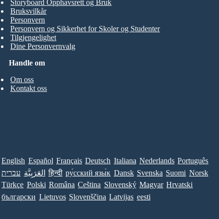
Storyboard Opphavsrett og Bruk
Bruksvilkår
Personvern
Personvern og Sikkerhet for Skoler og Studenter
Tilgjengelighet
Dine Personvernvalg
Handle om
Om oss
Kontakt oss
English
Español
Français
Deutsch
Italiana
Nederlands
Português
עברית
العَرَبِيَّة
हिन्दी
ру́сский язы́к
Dansk
Svenska
Suomi
Norsk
Türkçe
Polski
Româna
Ceština
Slovenský
Magyar
Hrvatski
български
Lietuvos
Slovenščina
Latvijas
eesti