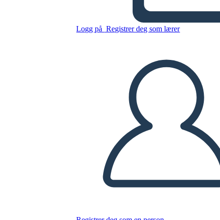
Logg på
Registrer deg som lærer
Blank Sammenligning T-
Chart
Kopier dette storyboardet
LAGE ET STORYBOARD
SPILLE AV LYSBILDEFREMVISNING
LES FOR MEG
Registrer deg som en person