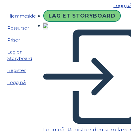
Logg p
LAG ET STORYBOARD
Hjemmeside
Ressurser
Priser
Lag en
Storyboard
Register
Logg på
Logg på
Registrer deg som lære