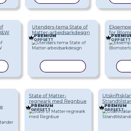
of
Utendørs-tema State of
Eksempe
 B&W
Matter-arbeidsarkdesign
for Bloms
PREMIUM
PREMIU
OPPSETT
OPPSETT
L
KOPIER MAL
KO
State of Matter-
Utskriftskla
regneark med Regnbue
Strandtilsta
PREMIUM
PREMIUM
ie
OPPSETT
OPPSETT