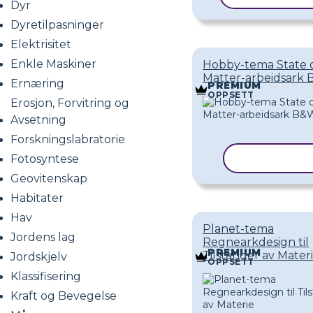
Dyr
Dyretilpasninger
Elektrisitet
Enkle Maskiner
Hobby-tema State 
Matter-arbeidsark
Ernæring
PREMIUM
OPPSETT
Erosjon, Forvitring og
Avsetning
Forskningslabratorie
Fotosyntese
KOPIER MA
Geovitenskap
Habitater
Hav
Planet-tema
Jordens lag
Regnearkdesign til
PREMIUM
Tilstander av Mater
Jordskjelv
OPPSETT
Klassifisering
Kraft og Bevegelse