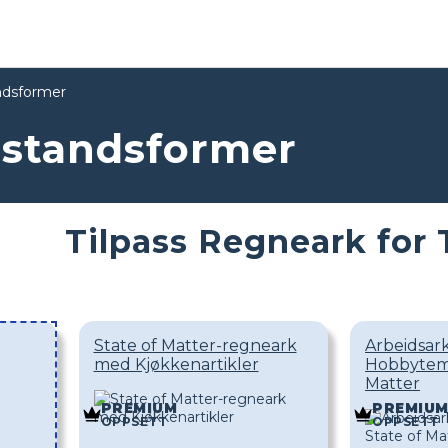
andsformer
lstandsformer
Tilpass Regneark for 
State of Matter-regneark
Arbeidsar
med Kjøkkenartikler
Hobbytema
Matter
PREMIUM
PREMIU
OPPSETT
OPPSETT