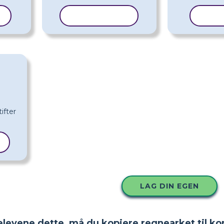
L
KOPIER MAL
KOPI
LAG DIN EGEN
 elevene dette, må du kopiere regnearket til ko