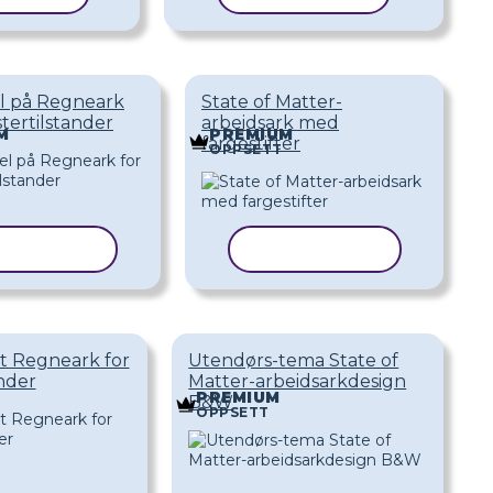
l på Regneark
State of Matter-
tertilstander
arbeidsark med
M
PREMIUM
fargestifter
OPPSETT
PIER MAL
KOPIER MAL
rt Regneark for
Utendørs-tema State of
nder
Matter-arbeidsarkdesign
PREMIUM
B&W
OPPSETT