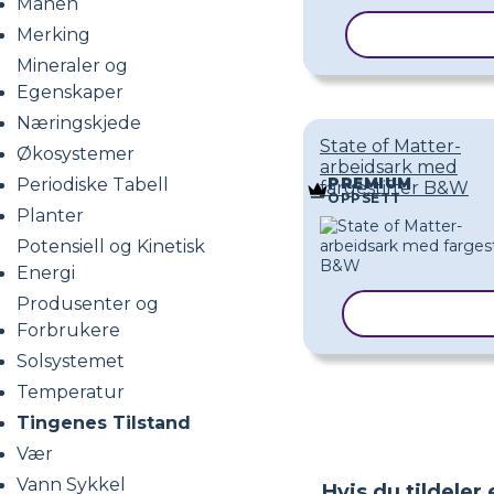
Månen
Merking
KOPIER MA
Mineraler og
Egenskaper
Næringskjede
State of Matter-
Økosystemer
arbeidsark med
PREMIUM
Periodiske Tabell
fargestifter B&W
OPPSETT
Planter
Potensiell og Kinetisk
Energi
Produsenter og
KOPIER MAL
Forbrukere
Solsystemet
Temperatur
Tingenes Tilstand
Vær
Vann Sykkel
Hvis du tildeler