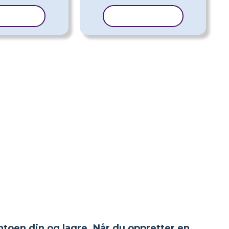
ER MAL
KOPIER MAL
ntoen din og lagre. Når du oppretter en