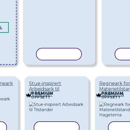
L
KOPIER MAL
KO
gneark
Stue-inspirert
Regneark fo
Arbeidsark til
Materietilst
PREMIUM
PREMIUM
Tilstander
Hagetema
OPPSETT
OPPSETT
L
KOPIER MAL
KOPI