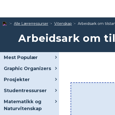
Alle Lærerressurser
Vitenskap
Arbeidsark om tilst
Arbeidsark om ti
Mest Populær
Graphic Organizers
Prosjekter
Studentressurser
Matematikk og
Naturvitenskap