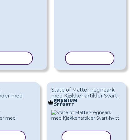
PIER MAL
KOPIER MAL
r
State of Matter-regneark
ander med
med Kjøkkenartikler Svart-
PREMIUM
hvitt
OPPSETT
ER MAL
KOPIER MAL