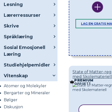
Lesning
Lærerressurser
LAG EN GRATIS MA
Skrive
Språklæring
Sosial Emosjonell
Læring
Studiehjelpemidler
State of Matter-re
Vitenskap
med Skolemateriell
PREMIUM
OPPSETT
Atomer og Molekyler
Bergarter og Mineraler
Bølger
Diskusjon
KOPIER MA