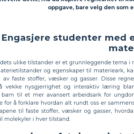
oppgave, bare velg den som e
Engasjere studenter med et
mate
dets ulike tilstander er et grunnleggende tema i 
terietilstander og egenskaper til materieark, kan
v faste stoffer, væsker og gasser. Disse regne
vekke nysgjerrighet og interaktiv læring blant 
 barn til et mer avansert arbeidsark for ungdom
e for å forklare hvordan alt rundt oss er sammens
kapene til faste stoffer, væsker og gasser, hvor
l molekyler i hver tilstand.