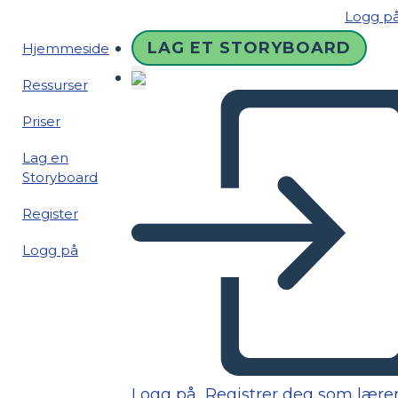
Logg p
LAG ET STORYBOARD
Hjemmeside
Ressurser
Priser
Lag en
Storyboard
Register
Logg på
Logg på
Registrer deg som lære