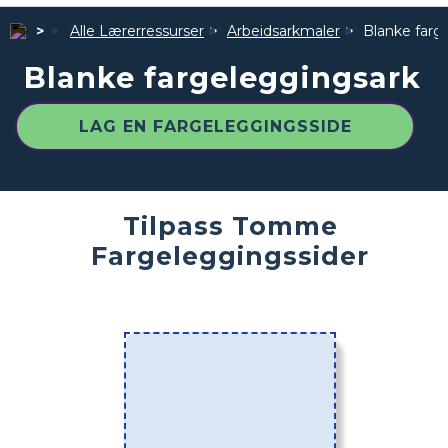
Alle Lærerressurser
Arbeidsarkmaler
Blanke farg
Blanke fargeleggingsark
LAG EN FARGELEGGINGSSIDE
Tilpass Tomme
Fargeleggingssider