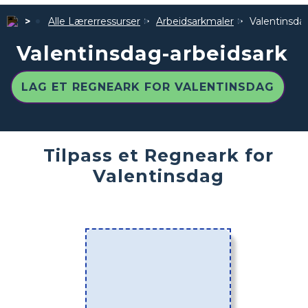
Alle Lærerressurser
Arbeidsarkmaler
Valentinsda
Valentinsdag-arbeidsark
LAG ET REGNEARK FOR VALENTINSDAG
Tilpass et Regneark for
Valentinsdag