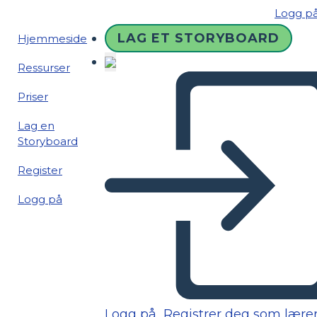
Logg p
LAG ET STORYBOARD
Hjemmeside
Ressurser
Priser
Lag en
Storyboard
Register
Logg på
Logg på
Registrer deg som lære