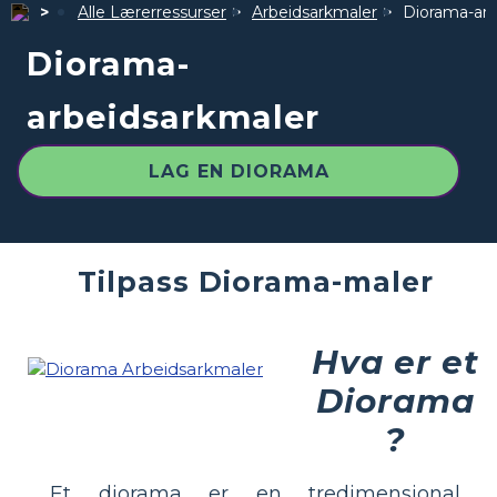
Alle Lærerressurser
Arbeidsarkmaler
Diorama-arb
Diorama-
arbeidsarkmaler
LAG EN DIORAMA
Tilpass Diorama-maler
Hva er et
Diorama
?
Et diorama er en tredimensjonal