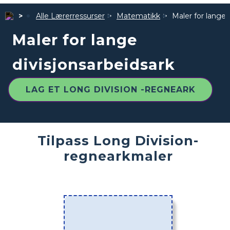
Alle Lærerressurser
Matematikk
Maler for lange 
Maler for lange
divisjonsarbeidsark
LAG ET LONG DIVISION -REGNEARK
Tilpass Long Division-
regnearkmaler