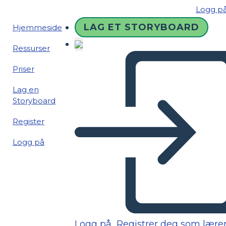
Logg p
LAG ET STORYBOARD
Hjemmeside
Ressurser
Priser
Lag en
Storyboard
Register
Logg på
Logg på
Registrer deg som lære