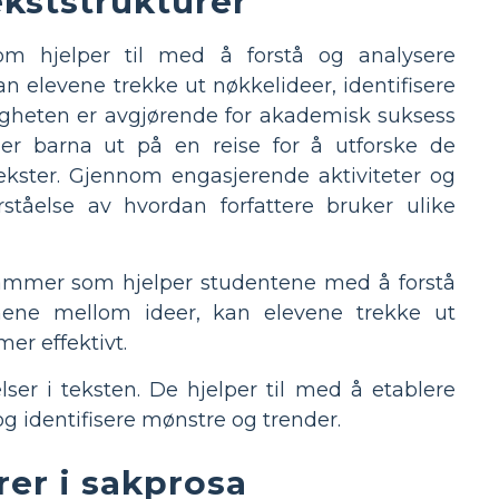
ekststrukturer
om hjelper til med å forstå og analysere
an elevene trekke ut nøkkelideer, identifisere
digheten er avgjørende for akademisk suksess
gger barna ut på en reise for å utforske de
ekster. Gjennom engasjerende aktiviteter og
orståelse av hvordan forfattere bruker ulike
rammer som hjelper studentene med å forstå
nene mellom ideer, kan elevene trekke ut
er effektivt.
er i teksten. De hjelper til med å etablere
g identifisere mønstre og trender.
rer i sakprosa