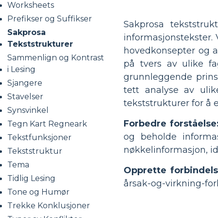
Worksheets
Prefikser og Suffikser
Sakprosa tekststru
Sakprosa
informasjonstekster. 
Tekststrukturer
hovedkonsepter og an
Sammenlign og Kontrast
på tvers av ulike f
i Lesing
grunnleggende prinsi
Sjangere
tett analyse av ulik
Stavelser
tekststrukturer for å 
Synsvinkel
Forbedre forståelse
Tegn Kart Regneark
og beholde informa
Tekstfunksjoner
nøkkelinformasjon, id
Tekststruktur
Tema
Opprette forbindels
Tidlig Lesing
årsak-og-virkning-for
Tone og Humør
Trekke Konklusjoner