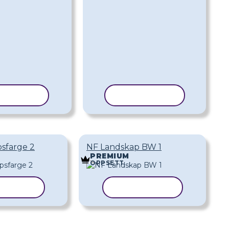
IER MAL
KOPIER MAL
sfarge 2
NF Landskap BW 1
PREMIUM
OPPSETT
ER MAL
KOPIER MAL