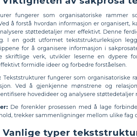
Viktigheten av sakprosa t
kturer fungerer som organisatoriske rammer s
Ved å forstå hvordan informasjon er organisert, k
alysere støttedetaljer mer effektivt. Denne fer
ag. I en godt utformet tekststrukturleksjon le
ppene for å organisere informasjon i sakprosat
e skriftlige verk, utvikler leserne en dypere f
effektivt formidle ideer og forbedre forståelsen.
:
Tekststrukturer fungerer som organisatoriske 
sjon. Ved å gjenkjenne mønstrene og relasjo
entifisere hovedideer og analysere støttedetaljer m
er:
De forenkler prosessen med å lage forbindels
hold, trekker sammenligninger mellom ulike fag o
Vanlige typer tekststruktu