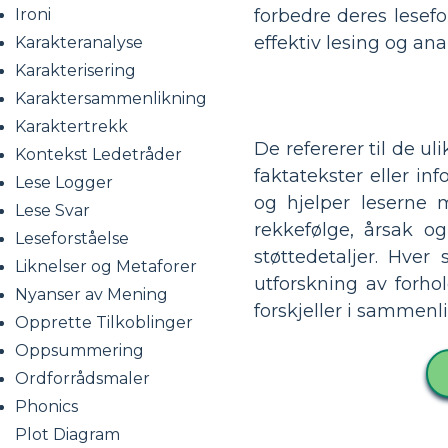
forbedre deres lesefo
Ironi
effektiv lesing og ana
Karakteranalyse
Karakterisering
Karaktersammenlikning
Karaktertrekk
De refererer til de u
Kontekst Ledetråder
faktatekster eller i
Lese Logger
og hjelper leserne m
Lese Svar
rekkefølge, årsak o
Leseforståelse
støttedetaljer. Hver
Liknelser og Metaforer
utforskning av forho
Nyanser av Mening
forskjeller i sammenl
Opprette Tilkoblinger
Oppsummering
Ordforrådsmaler
Phonics
Plot Diagram