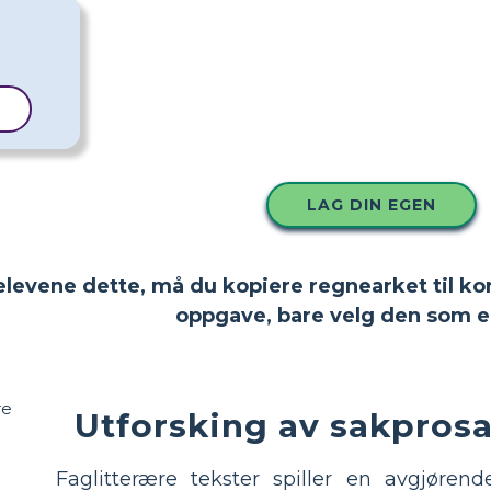
L
LAG DIN EGEN
 elevene dette, må du kopiere regnearket til ko
oppgave, bare velg den som e
Utforsking av sakprosa
Faglitterære tekster spiller en avgjøren