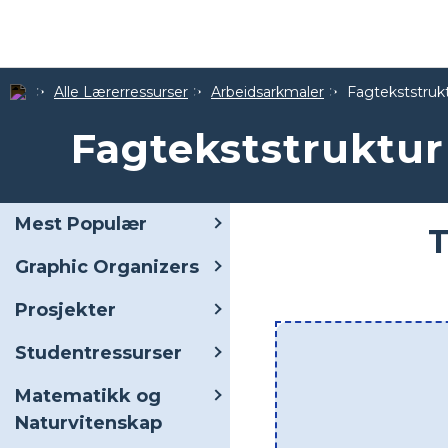
Alle Lærerressurser
Arbeidsarkmaler
Fagtekststruk
Fagtekststruktur
Mest Populær
T
Graphic Organizers
Prosjekter
Studentressurser
Matematikk og
Naturvitenskap