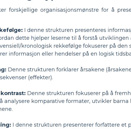
er forskjellige organisasjonsmønstre for å pre
kefølge:
I denne strukturen presenteres informasjo
ordan dette hjelper leserne til å forstå utviklingen
ensiell/kronologisk rekkefølge fokuserer på den s
er informasjon eller hendelser på en logisk tidsb
ng:
Denne strukturen forklarer årsakene (årsakene
ekvenser (effekter).
kontrast:
Denne strukturen fokuserer på å fremhe
 å analysere komparative formater, utvikler barna 
nene.
ing:
I denne strukturen presenterer forfattere et p