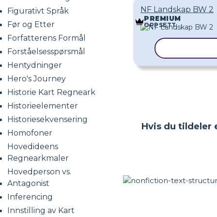
NF Landskap BW 2
Figurativt Språk
PREMIUM
Før og Etter
OPPSETT
Forfatterens Formål
KOPIER MA
Forståelsesspørsmål
Hentydninger
Hero's Journey
Historie Kart Regneark
Historieelementer
Historiesekvensering
Hvis du tildeler
Homofoner
Hovedideens
Regnearkmaler
Hovedperson vs.
Antagonist
Inferencing
Innstilling av Kart