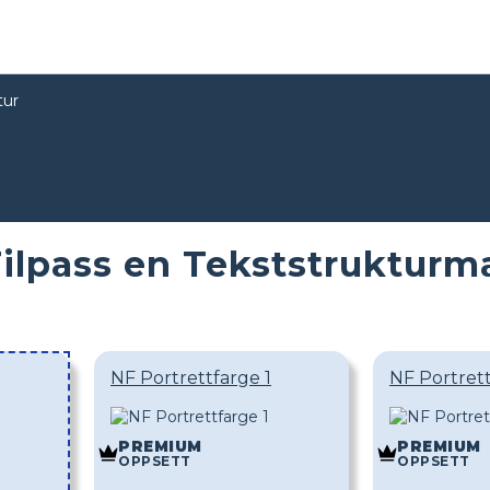
tur
ilpass en Tekststrukturma
NF Portrettfarge 1
NF Portret
PREMIUM
PREMIUM
OPPSETT
OPPSETT