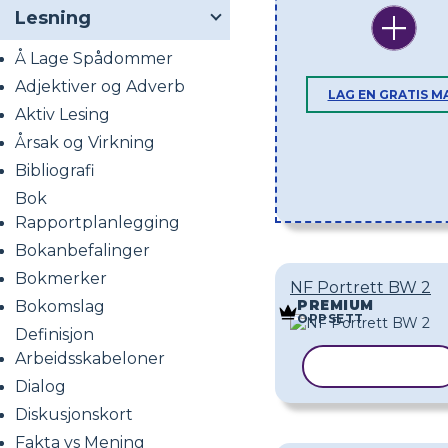
Lesning
Å Lage Spådommer
Adjektiver og Adverb
LAG EN GRATIS M
Aktiv Lesing
Årsak og Virkning
Bibliografi
Bok
Rapportplanlegging
Bokanbefalinger
Bokmerker
NF Portrett BW 2
Bokomslag
PREMIUM
OPPSETT
Definisjon
Arbeidsskabeloner
KOPIER MAL
Dialog
Diskusjonskort
Fakta vs Mening