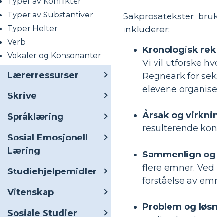
Typer av Konflikter
Typer av Substantiver
Sakprosatekster bruk
Typer Helter
inkluderer:
Verb
Kronologisk rek
Vokaler og Konsonanter
Vi vil utforske hv
Lærerressurser
Regneark for sekv
elevene organiser
Skrive
Årsak og virkni
Språklæring
resulterende kons
Sosial Emosjonell
Læring
Sammenlign og 
flere emner. Ved
Studiehjelpemidler
forståelse av em
Vitenskap
Problem og løsn
Sosiale Studier