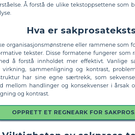
rståelse. Å forstå de ulike tekstoppsettene som b
lyse.
Hva er sakprosatekst
like organisasjonsmønstrene eller rammene som for
nformative tekster. Disse formatene fungerer som 
ed å forstå innholdet mer effektivt. Vanlige s
g virkning, sammenligning og kontrast, proble
 struktur har sine egne særtrekk, som sekvense
ld mellom handlinger og konsekvenser i årsak og v
igning og kontrast.
OPPRETT ET REGNEARK FOR SAKPRO