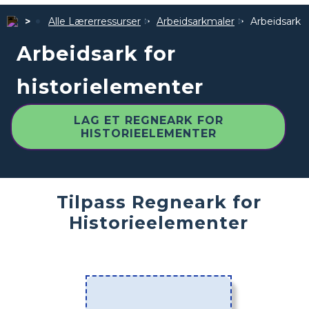
Alle Lærerressurser
Arbeidsarkmaler
Arbeidsark f
Arbeidsark for
historielementer
LAG ET REGNEARK FOR
HISTORIEELEMENTER
Tilpass Regneark for
Historieelementer