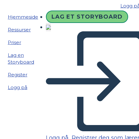
Logg p
LAG ET STORYBOARD
Hjemmeside
Ressurser
Priser
Lag en
Storyboard
Register
Logg på
Logg på
Registrer deg som lære