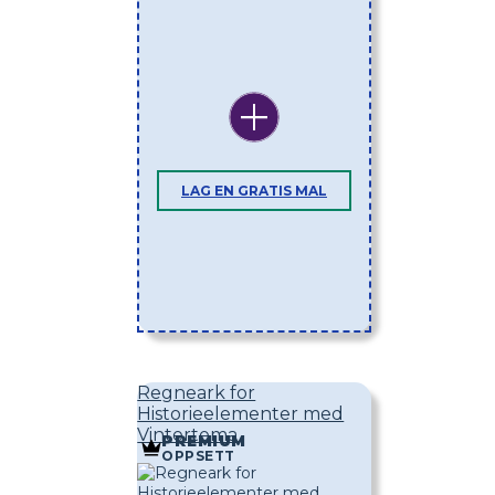
LAG EN GRATIS MAL
Regneark for
Historieelementer med
Vintertema
PREMIUM
OPPSETT