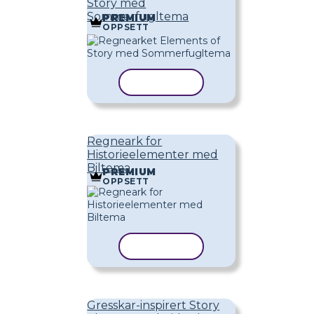
Story med
Sommerfugltema
PREMIUM
OPPSETT
KOPIER MAL
Regneark for
Historieelementer med
Biltema
PREMIUM
OPPSETT
KOPIER MAL
Gresskar-inspirert Story