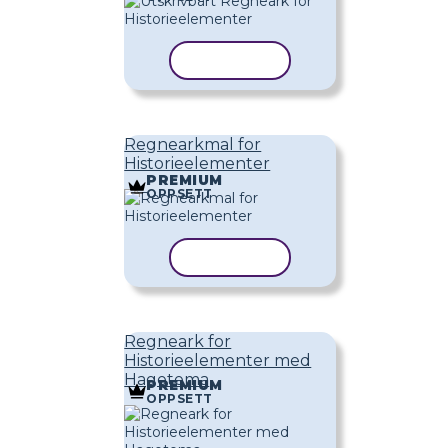
KOPIER MAL
Regnearkmal for
Historieelementer
PREMIUM
OPPSETT
KOPIER MAL
Regneark for
Historieelementer med
Hagetema
PREMIUM
OPPSETT