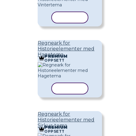
KOPIER MAL
Regneark for
Historieelementer med
Hagetema
PREMIUM
OPPSETT
KOPIER MAL
Regneark for
Historieelementer med
Sirkus-tema
PREMIUM
OPPSETT