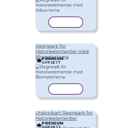
KOPIER MAL
Regneark for
Historieelementer med
Blomstertema
PREMIUM
OPPSETT
KOPIER MAL
Utskrivbart Regneark for
Historieelementer
PREMIUM
OPPSETT