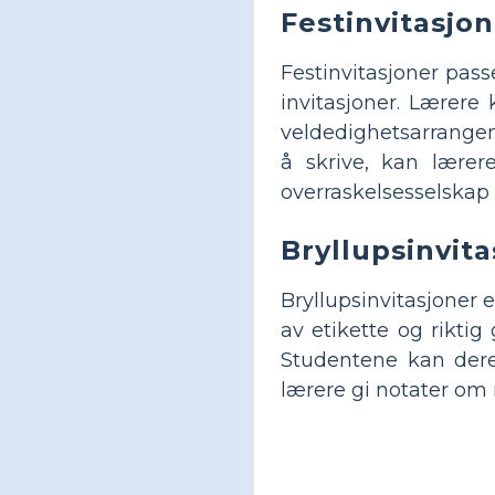
Festinvitasjo
Festinvitasjoner pass
invitasjoner. Lærere
veldedighetsarrangem
å skrive, kan lærer
overraskelsesselskap 
Bryllupsinvita
Bryllupsinvitasjoner 
av etikette og rikti
Studentene kan dere
lærere gi notater om 