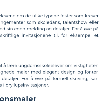
e elevene om de ulike typene fester som krever
rangementer som skoledans, talentshow eller
d sin egen melding og detaljer. For å øve på
riftlige invitasjonene til, for eksempel et
 til å lære ungdomsskoleelever om viktigheten
signede maler med elegant design og fonter.
etaljer. For å øve på formell skriving, kan
i bryllupsinvitasjoner.
sjonsmaler