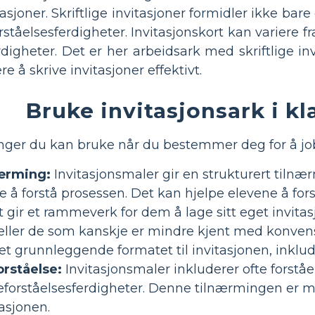
asjoner. Skriftlige invitasjoner formidler ikke bar
orståelsesferdigheter. Invitasjonskort kan variere fr
rdigheter. Det er her arbeidsark med skriftlige i
e å skrive invitasjoner effektivt.
Bruke invitasjonsark i 
nger du kan bruke når du bestemmer deg for å jo
nærming:
Invitasjonsmaler gir en strukturert tilnær
ne å forstå prosessen. Det kan hjelpe elevene å fors
gir et rammeverk for dem å lage sitt eget invitasj
eller de som kanskje er mindre kjent med konvens
det grunnleggende formatet til invitasjonen, inklud
orståelse:
Invitasjonsmaler inkluderer ofte forstå
seforståelsesferdigheter. Denne tilnærmingen er m
asjonen.