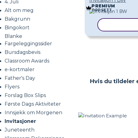
Invitasjon 1 BW
4. Juli
PREMIUM
Alt om meg
OPPSETT
Bakgrunn
KOPIER MA
Bingokort
Blanke
Fargeleggingssider
Bursdagsbevis
Classroom Awards
e-kortmaler
Father's Day
Hvis du tildeler
Flyers
Forslag Box Slips
Første Dags Aktiviteter
Innsjekk om Morgenen
Invitasjoner
Juneteenth