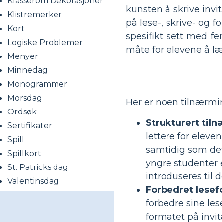
Klasserom Dekorasjoner
kunsten å skrive invit
Klistremerker
på lese-, skrive- og f
Kort
spesifikt sett med fe
Logiske Problemer
måte for elevene å lær
Menyer
Minnedag
Monogrammer
Morsdag
Her er noen tilnærmi
Ordsøk
Strukturert til
Sertifikater
lettere for eleve
Spill
samtidig som det 
Spillkort
yngre studenter 
St. Patricks dag
introduseres til 
Valentinsdag
Forbedret lesef
forbedre sine le
formatet på invit