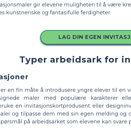
tasjonsmaler gir elevene muligheten til å være k
res kunstneriske og fantasifulle ferdigheter.
LAG DIN EGEN INVITAS
Typer arbeidsark for in
asjoner
er en fin måte å introdusere yngre elever til en ve
signede maler med populære karakterer eller
bruke en invitasjonskortprodusent eller designinv
maler og tilpasse dem med sin egen melding og det
spørsmål på arbeidsarket som elevene kan svare på