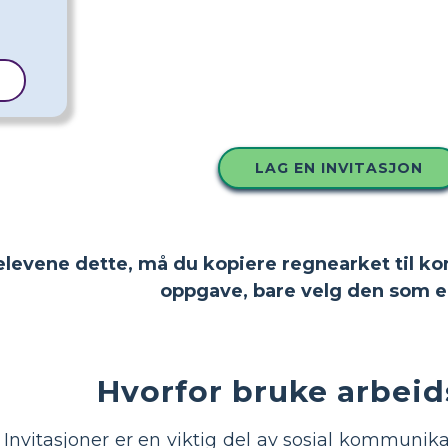
L
LAG EN INVITASJON
 elevene dette, må du kopiere regnearket til ko
oppgave, bare velg den som e
Hvorfor bruke arbeids
Invitasjoner er en viktig del av sosial kommunik