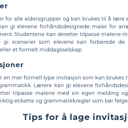
ner
er for alle aldersgrupper og kan brukes til å lær
 kan gi elevene forhåndsdesignede maler for ar
ent. Studentene kan deretter tilpasse malene me
e gi scenarier som elevene kan forberede de sk
eller et formelt middagsselskap.
sjoner
er en mer formell type invitasjon som kan brukes
g grammatikk. Lærere kan gi elevene forhåndsde
tter tilpasse malene med sin egen melding og d
riktig etikette og grammatikkregler som bør følges 
Tips for å lage invita