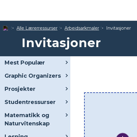
Alle Lærerressurser
Arbeidsarkmaler
Invitasjoner
Invitasjoner
Mest Populær
Graphic Organizers
Prosjekter
Studentressurser
Matematikk og
Naturvitenskap
Lesning