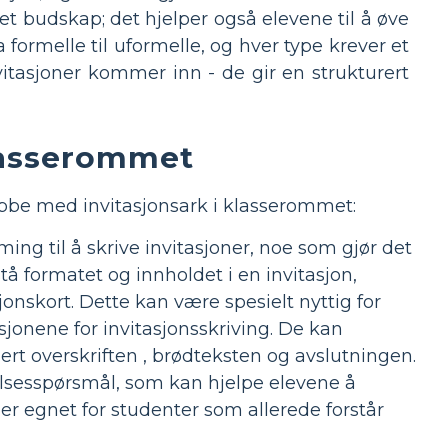
e et budskap; det hjelper også elevene til å øve
a formelle til uformelle, og hver type krever et
nvitasjoner kommer inn - de gir en strukturert
klasserommet
bbe med invitasjonsark i klasserommet:
ming til å skrive invitasjoner, noe som gjør det
tå formatet og innholdet i en invitasjon,
onskort. Dette kan være spesielt nyttig for
jonene for invitasjonsskriving. De kan
ert overskriften , brødteksten og avslutningen.
elsesspørsmål, som kan hjelpe elevene å
er egnet for studenter som allerede forstår