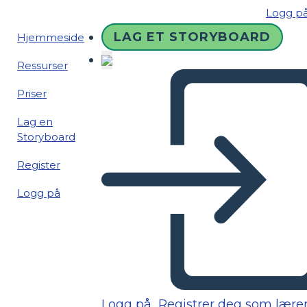
Logg p
LAG ET STORYBOARD
Hjemmeside
Ressurser
Priser
Lag en
Storyboard
Register
Logg på
Logg på
Registrer deg som lære